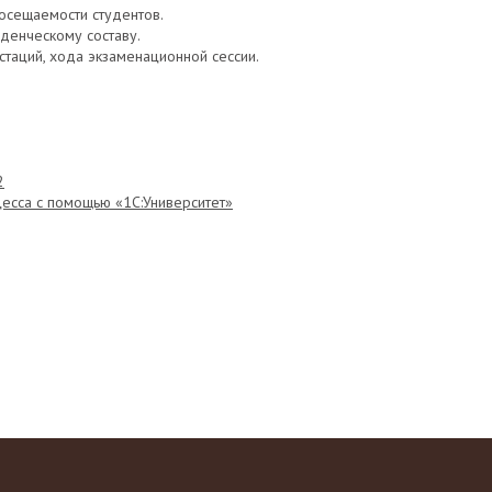
посещаемости студентов.
денческому составу.
стаций, хода экзаменационной сессии.
2
есса с помощью «1С:Университет»