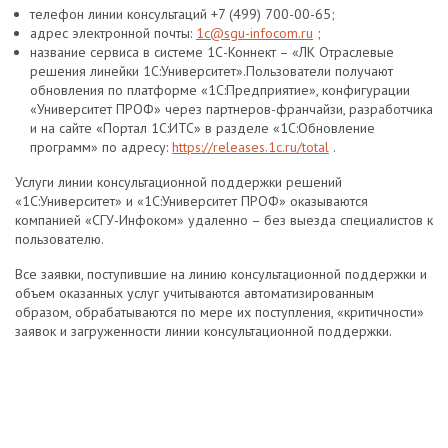
телефон линии консультаций +7 (499) 700-00-65;
адрес электронной почты:
1c@sgu-infocom.ru
;
название сервиса в системе 1С-Коннект – «ЛК Отраслевые
решения линейки 1С:Университет».Пользователи получают
обновления по платформе «1С:Предприятие», конфигурации
«Университет ПРОФ» через партнеров-франчайзи, разработчика
и на сайте «Портал 1С:ИТС» в разделе «1C:Обновление
программ» по адресу:
https://releases.1c.ru/total
.
Услуги линии консультационной поддержки решений
«1С:Университет» и «1С:Университет ПРОФ» оказываются
компанией «СГУ-Инфоком» удаленно – без выезда специалистов к
пользователю.
Все заявки, поступившие на линию консультационной поддержки и
объем оказанных услуг учитываются автоматизированным
образом, обрабатываются по мере их поступления, «критичности»
заявок и загруженности линии консультационной поддержки.