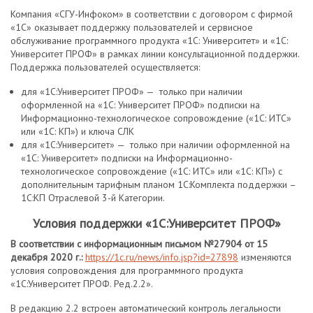
Компания «СГУ-Инфоком» в соответствии с договором с фирмой
«1С» оказывает поддержку пользователей и сервисное
обслуживание программного продукта «1С: Университет» и «1С:
Университет ПРОФ» в рамках линии консультационной поддержки.
Поддержка пользователей осуществляется:
для «1С:Университет ПРОФ» — только при наличии
оформленной на «1С: Университет ПРОФ» подписки на
Информационно-технологическое сопровождение («1С: ИТС»
или «1С: КП») и ключа СЛК
для «1С:Университет» — только при наличии оформленной на
«1С: Университет» подписки на Информационно-
технологическое сопровождение («1С: ИТС» или «1С: КП») с
дополнительным тарифным планом 1С:Комплекта поддержки –
1С:КП Отраслевой 3-й Категории.
Условия поддержки «1С:Университет ПРОФ»
В соответствии с
информационным письмом №27904 от 15
декабря 2020 г.:
https://1c.ru/news/info.jsp?id=27898
изменяются
условия сопровождения для программного продукта
«1С:Университет ПРОФ. Ред.2.2».
В редакцию 2.2 встроен автоматический контроль легальности