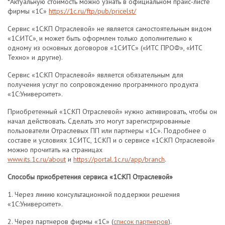
*Актуальную стоимость можно узнать в официальном прайс-листе
фирмы «1С»
https://1c.ru/ftp/pub/pricelst/
Сервис «1С:КП Отраслевой» не является самостоятельным видом
«1С:ИТС», и может быть оформлен только дополнительно к
одному из основных договоров «1С:ИТС» («ИТС ПРОФ», «ИТС
Техно» и другие).
Сервис «1С:КП Отраслевой» является обязательным для
получения услуг по сопровождению программного продукта
«1С:Университет».
Приобретенный «1С:КП Отраслевой» нужно активировать, чтобы он
начал действовать. Сделать это могут зарегистрированные
пользователи Отраслевых ПП или партнеры «1С». Подробнее о
составе и условиях 1С:ИТС, 1С:КП и о сервисе «1С:КП Отраслевой»
можно прочитать на страницах
www.its.1c.ru/about
и
https://portal.1c.ru/app/branch
.
Способы приобретения сервиса «1С:КП Отраслевой»
1. Через линию консультационной поддержки решения
«1С:Университет».
2. Через партнеров фирмы «1С» (
список партнеров
).