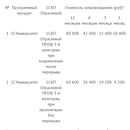
№
Программный
1С:КП
Стоимость сопровождения (руб)*
продукт
Отраслевой
12
6
3
1
месяцев
месяцев
месяца
месяц
1
1С:Университет
1С:КП
80 000
42 400
22 400
10 400
Отраслевой
ПРОФ 3-й
категории,
при
подключении
после
перерыва
2
1С:Университет
1С:КП
69 600
36 400
19 200
9 200
Отраслевой
ПРОФ 3-й
категории,
при
пролонгации
без
перерыва