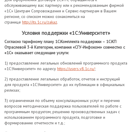
обслуживающему вас партнеру или к рекомендованным фирмой
«1С» Центрам Сопровождения и Сервис-партнерам в Вашем
регионе, со списком можно ознакомиться на
странице
http://its.1c.ru/zakaz
.
Условия поддержки «1С:Университет»
Согласно тарифному плану 1С:Комплекта поддержки – 1С:КП
Отраслевой 3-й Категории, компания «СГУ-Инфоком» совместно с
«1С» оказывает следующие услуги:
1) предоставление легальных обновлений программного продукта
«1С:Университет» по адресу
https://users.v8.1c.ru/
;
2) предоставление легальных обработок, отчетов и инструкций
для продукта «1С:Университет» до их публикации в официальных
релизах;
3) ограниченная по объему консультационных услуг и перечню
вопросов методическая поддержка пользователей по работе с
программным продуктом, решению производственных задач с
использованием программного продукта, подготовке и
формированию отчетности и т.д.;