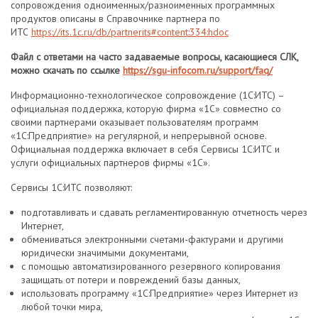
сопровождения одноименных/разноименных программных
продуктов описаны в Справочнике партнера по
ИТС
https://its.1c.ru/db/partnerits#content:334:hdoc
Файл с ответами на часто задаваемые вопросы, касающиеся СЛК,
можно скачать по ссылке
https://sgu-infocom.ru/support/faq/
Информационно-технологическое сопровождение (1С:ИТС) –
официальная поддержка, которую фирма «1С» совместно со
своими партнерами оказывает пользователям программ
«1С:Предприятие» на регулярной, и непрерывной основе.
Официальная поддержка включает в себя Сервисы 1С:ИТС и
услуги официальных партнеров фирмы «1С».
Сервисы 1С:ИТС позволяют:
подготавливать и сдавать регламентированную отчетность через
Интернет,
обмениваться электронными счетами-фактурами и другими
юридически значимыми документами,
с помощью автоматизированного резервного копирования
защищать от потери и повреждений базы данных,
использовать программу «1С:Предприятие» через Интернет из
любой точки мира,