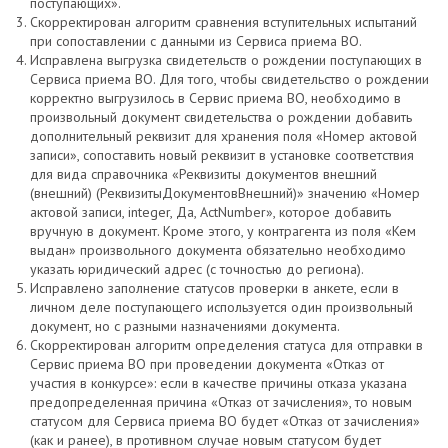
поступающих».
Скорректирован алгоритм сравнения вступительных испытаний
при сопоставлении с данными из Сервиса приема ВО.
Исправлена выгрузка свидетельств о рождении поступающих в
Сервиса приема ВО. Для того, чтобы свидетельство о рождении
корректно выгрузилось в Сервис приема ВО, необходимо в
произвольный документ свидетельства о рождении добавить
дополнительный реквизит для хранения поля «Номер актовой
записи», сопоставить новый реквизит в установке соответствия
для вида справочника «Реквизиты документов внешний
(внешний) (РеквизитыДокументовВнешний)» значению «Номер
актовой записи, integer, Да, ActNumber», которое добавить
вручную в документ. Кроме этого, у контрагента из поля «Кем
выдан» произвольного документа обязательно необходимо
указать юридический адрес (с точностью до региона).
Исправлено заполнение статусов проверки в анкете, если в
личном деле поступающего используется один произвольный
документ, но с разными назначениями документа.
Скорректирован алгоритм определения статуса для отправки в
Сервис приема ВО при проведении документа «Отказ от
участия в конкурсе»: если в качестве причины отказа указана
предопределенная причина «Отказ от зачисления», то новым
статусом для Сервиса приема ВО будет «Отказ от зачисления»
(как и ранее), в противном случае новым статусом будет