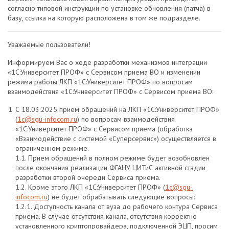
согласно типовой инструкции по установке обновления (патча) в
базу, ссылка на которую расположена в том же подразделе.
Уважаемые пользователи!
Информируем Вас о ходе разработки механизмов интеграции
«1С:Университет ПРОФ» с Сервисом приема ВО и изменении
режима работы ЛКП «1С:Университет ПРОФ» по вопросам
взаимодействия «1С:Университет ПРОФ» с Сервисом приема ВО:
С 18.03.2025 прием обращений на ЛКП «1С:Университет ПРОФ»
(
1с@sgu-infocom.ru
) по вопросам взаимодействия
«1С:Университет ПРОФ» с Сервисом приема (обработка
«Взаимодействие с системой «Суперсервис») осуществляется в
ограниченном режиме.
1.1. Прием обращений в полном режиме будет возобновлен
после окончания реализации ФГАНУ ЦИТиС активной стадии
разработки второй очереди Сервиса приема.
1.2. Кроме этого ЛКП «1С:Университет ПРОФ» (
1с@sgu-
infocom.ru
) не будет обрабатывать следующие вопросы:
1.2.1. Доступность канала от вуза до рабочего контура Сервиса
приема. В случае отсутствия канала, отсутствия корректно
установленного криптопровайдера, подключенной ЭЦП, просим