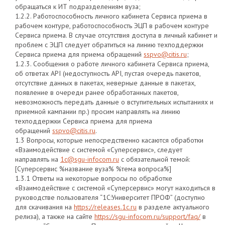
обращаться к ИТ подразделениям вуза;
1.2.2. Работоспособность личного кабинета Сервиса приема в
рабочем контуре, работоспособность ЭЦП в рабочем контуре
Сервиса приема. В случае отсутствия доступа в личный кабинет и
проблем с ЭЦП следует обратиться на линию техподдержки
Сервиса приема для приема обращений
sspvo@citis.ru
;
1.2.3. Сообщения о работе личного кабинета Сервиса приема,
об ответах API (недоступность API, пустая очередь пакетов,
отсутствие данных в пакетах, неверные данные в пакетах,
появление в очереди ранее обработанных пакетов,
невозможность передать данные о вступительных испытаниях и
приемной кампании пр.) просим направлять на линию
техподдержки Сервиса приема для приема
обращений
sspvo@citis.ru
.
1.3 Вопросы, которые непосредственно касаются обработки
«Взаимодействие с системой «Суперсервис», следует
направлять на
1c@sgu-infocom.ru
с обязательной темой:
[Суперсервис %название вуза% %тема вопроса%]
1.3.1 Ответы на некоторые вопросы по обработке
«Взаимодействие с системой «Суперсервис» могут находиться в
руководстве пользователя “1С:Университет ПРОФ” (доступно
для скачивания на
https://releases.1c.ru
в разделе актуального
релиза), а также на сайте
https://sgu-infocom.ru/support/faq/
в