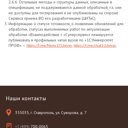
2.6.6. Остальные методы и структуры данных, описанные в
спецификации, не поддерживаются данной обработкой, т.к. они
не доступны для тестирования и не опубликованы на стороне
Сервиса приема ВО его разработчиками (ЦИТиС).
Информацию о статусе готовности, о появлении обновлений для
обработки, статусах выполняемых работ по актуализации
обработки «Взаимодействие с «Суперсервис» планируется
публиковать в профильных чатах вузов по «1С:Университет
ПРОФ» —
https://t.me/News1CUniver
,
https://t.me/chat1cUniver
.
Наши контакты
355035, г. Ставрополь, ул. Суворова, д. 7
+7 (499)
700-0065