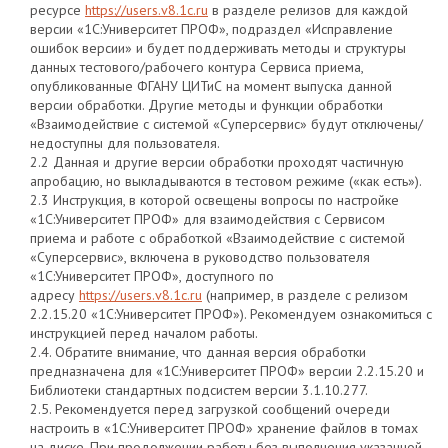
ресурсе
https://users.v8.1c.ru
в разделе релизов для каждой
версии «1С:Университет ПРОФ», подраздел «Исправление
ошибок версии» и будет поддерживать методы и структуры
данных тестового/рабочего контура Сервиса приема,
опубликованные ФГАНУ ЦИТиС на момент выпуска данной
версии обработки. Другие методы и функции обработки
«Взаимодействие с системой «Суперсервис» будут отключены/
недоступны для пользователя.
2.2 Данная и другие версии обработки проходят частичную
апробацию, но выкладываются в тестовом режиме («как есть»).
2.3 Инструкция, в которой освещены вопросы по настройке
«1С:Университет ПРОФ» для взаимодействия с Сервисом
приема и работе с обработкой «Взаимодействие с системой
«Суперсервис», включена в руководство пользователя
«1С:Университет ПРОФ», доступного по
адресу
https://users.v8.1c.ru
(например, в разделе с релизом
2.2.15.20 «1С:Университет ПРОФ»). Рекомендуем ознакомиться с
инструкцией перед началом работы.
2.4. Обратите внимание, что данная версия обработки
предназначена для «1С:Университет ПРОФ» версии 2.2.15.20 и
Библиотеки стандартных подсистем версии 3.1.10.277.
2.5. Рекомендуется перед загрузкой сообщений очереди
настроить в «1С:Университет ПРОФ» хранение файлов в томах
на диске. При продолжении работы без выполнения указанной