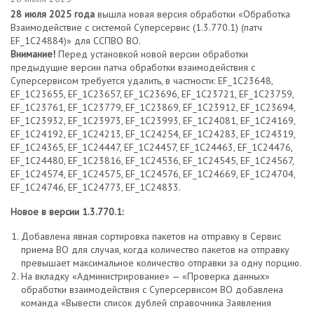
28 июля 2025 года
вышла новая версия обработки «Обработка
Взаимодействие с системой Суперсервис (1.3.770.1) (патч
EF_1C24884)» для ССПВО ВО.
Внимание!
Перед установкой новой версии обработки
предыдущие версии патча обработки взаимодействия с
Суперсервисом требуется удалить, в частности: EF_1C23648,
EF_1C23655, EF_1C23657, EF_1C23696, EF_1C23721, EF_1C23759,
EF_1C23761, EF_1C23779, EF_1C23869, EF_1C23912, EF_1С23694,
EF_1C23932, EF_1C23973, EF_1C23993, EF_1C24081, EF_1C24169,
EF_1C24192, EF_1C24213, EF_1C24254, EF_1C24283, EF_1C24319,
EF_1C24365, EF_1C24447, EF_1C24457, EF_1C24463, EF_1C24476,
EF_1C24480, EF_1C23816, EF_1C24536, EF_1C24545, EF_1C24567,
EF_1C24574, EF_1C24575, EF_1C24576, EF_1C24669, EF_1C24704,
EF_1C24746, EF_1C24773, EF_1C24833.
Новое в версии 1.3.770.1:
Добавлена явная сортировка пакетов на отправку в Сервис
приема ВО для случая, когда количество пакетов на отправку
превышает максимальное количество отправки за одну порцию.
На вкладку «Администрирование» — «Проверка данных»
обработки взаимодействия с Суперсервисом ВО добавлена
команда «Вывести список дублей справочника Заявления