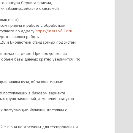
го контура Сервиса приема,
ки «Взаимодействие с системой
ак есть»).
исом приема и работе с обработкой
ступного по адресу
https://users.v8.1c.ru
перед началом работы.
5.20 и Библиотеки стандартных подсистем
в томах на диске. При продолжении
объем базы данных кратно увеличится, что
справочники вуза, образовательные
ях поступающих в базовом варианте
ых групп заявлений, изменение статусов
ях поступающих. Функции доступны с
 т.к. они не доступны для тестирования и