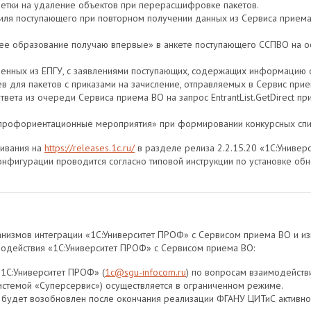
етки на удаление объектов при перерасшифровке пакетов.
ля поступающего при повторном получении данных из Сервиса прием
ее образование получаю впервые» в анкете поступающего ССПВО на ос
ченных из ЕПГУ, с заявлениями поступающих, содержащих информацию 
для пакетов с приказами на зачисление, отправляемых в Сервис прие
вета из очереди Сервиса приема ВО на запрос EntrantList.GetDirect пр
профориентационные мероприятия» при формировании конкурсных спис
чивания на
https://releases.1c.ru/
в разделе релиза 2.2.15.20 «1С:Униве
нфигурации проводится согласно типовой инструкции по установке обно
низмов интеграции «1С:Университет ПРОФ» с Сервисом приема ВО и и
одействия «1С:Университет ПРОФ» с Сервисом приема ВО:
1С:Университет ПРОФ» (
1с@sgu-infocom.ru
) по вопросам взаимодейств
истемой «Суперсервис») осуществляется в ограниченном режиме.
 будет возобновлен после окончания реализации ФГАНУ ЦИТиС активно