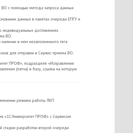
а ВО с помощью метода запроса данных
новании данных в пакетах очереди ЕПГУ и
о индивидуальных достижениях.
ма ВО.
и наличии в нем незаполненного тега
ков для отправки в Сервис приема ВО.
рситет ПРОФ», подразделе «Исправления
вления (патча) в базу, ссылка на которую
зменении режима работы ЛКП
ия «1С:Университет ПРОФ» с Сервисом
й стадии разработки второй очереди