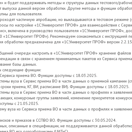
 и будет поддерживать методы и структуры данных тестового/рабоче
 выпуска данной версии обработки. Другие методы и функции обработ
пны для пользователя.
роходят частичную апробацию, но выкладываются в тестовом режиме («к
просы по настройке «1С:Университет ПРОФ» для взаимодействия с Серв
ис», включена в руководство пользователя «1С:Университет ПРОФ», до
20 «1С:Университет ПРОФ»). Рекомендуем ознакомиться с инструкцией 
сия обработки предназначена для «1С:Университет ПРОФ» версии 2.2.1
общений очереди настроить в «1С:Университет ПРОФ» хранение файлов 
ендации в связи с хранением принимаемых пакетов из Сервиса приема 
вание базы данных.
ны следующие функции:
з Сервиса приема ВО. Функции доступны с 18.03.2025.
истемы вуза в Сервис приема ВО в части данных о приемной кампании (
сроки приема, КГ, ВИ, расписание ВИ). Функции доступны с 18.03.2025.
истемы вуза в Сервис приема ВО в части данных о профилях и заявлени
ающих, конкурсные группы заявлений, изменение приоритетов конкурсн
оступны с 21.05.2025.
стему вуза из Сервиса приема ВО в части данных о профилях и заявлени
писков и приказов в ССПВО ВО. Функции доступны с 30.05.2024.
нных, описанные в спецификации, не поддерживаются данной обработкой,
иема ВО его разработчиками (ЦИТиС).