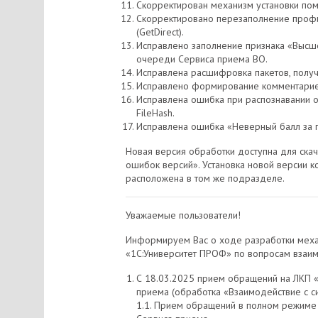
Скорректирован механизм установки пом
Скорректировано перезаполнение профи
(GetDirect).
Исправлено заполнение признака «Высш
очереди Сервиса приема ВО.
Исправлена расшифровка пакетов, полу
Исправлено формирование комментариев 
Исправлена ошибка при распознавании от
FileHash.
Исправлена ошибка «Неверный балл за 
Новая версия обработки доступна для ска
ошибок версий». Установка новой версии ко
расположена в том же подразделе.
Уважаемые пользователи!
Информируем Вас о ходе разработки меха
«1С:Университет ПРОФ» по вопросам взаим
С 18.03.2025 прием обращений на ЛКП «
приема (обработка «Взаимодействие с с
1.1. Прием обращений в полном режиме