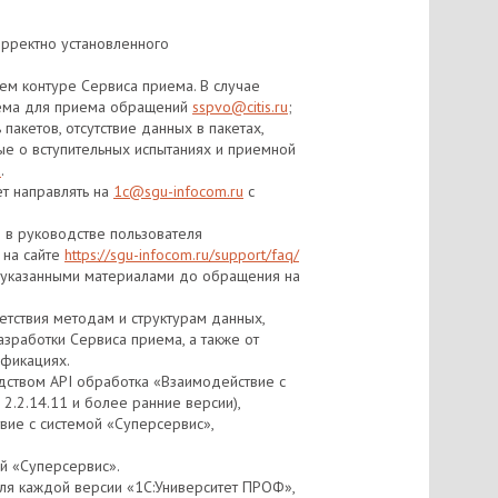
корректно установленного
ем контуре Сервиса приема. В случае
риема для приема обращений
sspvo@citis.ru
;
пакетов, отсутствие данных в пакетах,
е о вступительных испытаниях и приемной
u
.
ет направлять на
1c@sgu-infocom.ru
с
 в руководстве пользователя
 на сайте
https://sgu-infocom.ru/support/faq/
с указанными материалами до обращения на
етствия методам и структурам данных,
зработки Сервиса приема, а также от
ификациях.
дством API обработка «Взаимодействие с
2.2.14.11 и более ранние версии),
вие с системой «Суперсервис»,
й «Суперсервис».
ля каждой версии «1С:Университет ПРОФ»,