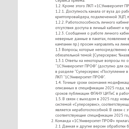
Сервиса приема.
1.2. Кроме этого ЛКП «1С:Университет П
1.2.1. Доступность канала от вуза до ра
криптопровайдера, подключенной ЭЦП, 
1.2.2. Работоспособность личного кабин
отсутствия доступа в личный кабинет и
1.2.3. Сообщения о работе личного кабин
неверные данные в пакетах, появление 
кампании пр.) просим направлять на л
1.3 Вопросы, которые непосредственно 
обязательной темой: [Суперсервис %наз
1.3.1 Ответы на некоторые вопросы по 
“1С:Университет ПРОФ” (доступно для ск
в разделе “Суперсервис «Поступление в
ЛКП “1С:Университет ПРОФ”.
1.4. Точные сроки окончания модификац
описанных в спецификации 2025 года, за
сроков публикации ФГАНУ ЦИТиС в рабоч
1.5. В связи с выходом в 2025 году но
системой «Суперсервис», соответствующа
является неработоспособной. В связи с
соответствующие спецификации 2025 го
Команда «1С:Университет ПРОФ» прилага
2.1 Данная и другие версии обработки 