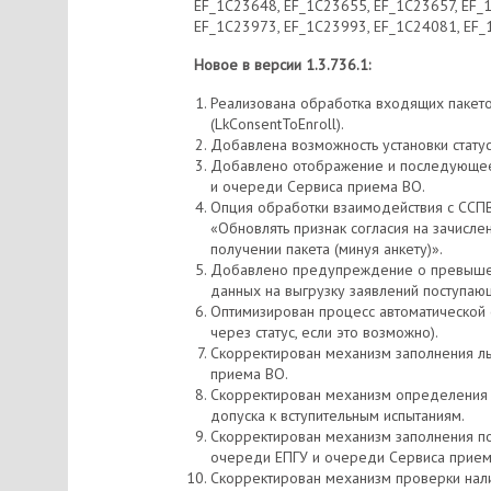
EF_1C23648, EF_1C23655, EF_1C23657, EF_
EF_1C23973, EF_1C23993, EF_1C24081, EF_
Новое в версии 1.3.736.1:
Реализована обработка входящих пакето
(LkConsentToEnroll).
Добавлена возможность установки стату
Добавлено отображение и последующее 
и очереди Сервиса приема ВО.
Опция обработки взаимодействия с ССПВО
«Обновлять признак согласия на зачисле
получении пакета (минуя анкету)».
Добавлено предупреждение о превышен
данных на выгрузку заявлений поступаю
Оптимизирован процесс автоматической 
через статус, если это возможно).
Скорректирован механизм заполнения ль
приема ВО.
Скорректирован механизм определения н
допуска к вступительным испытаниям.
Скорректирован механизм заполнения п
очереди ЕПГУ и очереди Сервиса прием
Скорректирован механизм проверки нали