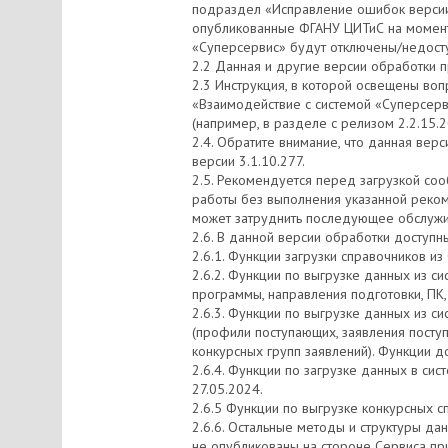
подраздел «Исправление ошибок версии»
опубликованные ФГАНУ ЦИТиС на момент
«Суперсервис» будут отключены/недосту
2.2 Данная и другие версии обработки п
2.3 Инструкция, в которой освещены во
«Взаимодействие с системой «Суперсерв
(например, в разделе с релизом 2.2.15.
2.4. Обратите внимание, что данная вер
версии 3.1.10.277.
2.5. Рекомендуется перед загрузкой со
работы без выполнения указанной реком
может затруднить последующее обслужи
2.6. В данной версии обработки доступ
2.6.1. Функции загрузки справочников и
2.6.2. Функции по выгрузке данных из с
программы, направления подготовки, ПК, 
2.6.3. Функции по выгрузке данных из с
(профили поступающих, заявления поступ
конкурсных групп заявлений). Функции д
2.6.4. Функции по загрузке данных в си
27.05.2024.
2.6.5 Функции по выгрузке конкурсных с
2.6.6. Остальные методы и структуры да
не опубликованы на стороне Сервиса пр