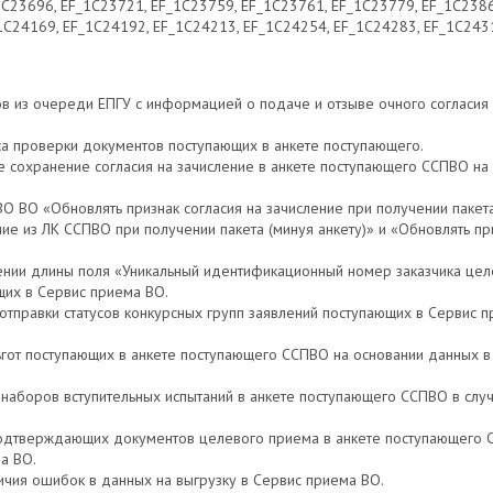
1C23696, EF_1C23721, EF_1C23759, EF_1C23761, EF_1C23779, EF_1C2386
1C24169, EF_1C24192, EF_1C24213, EF_1C24254, EF_1C24283, EF_1C243
в из очереди ЕПГУ с информацией о подаче и отзыве очного согласия
са проверки документов поступающих в анкете поступающего.
сохранение согласия на зачисление в анкете поступающего ССПВО на 
 ВО «Обновлять признак согласия на зачисление при получении пакета
ние из ЛК ССПВО при получении пакета (минуя анкету)» и «Обновлять пр
ии длины поля «Уникальный идентификационный номер заказчика цел
щих в Сервис приема ВО.
отправки статусов конкурсных групп заявлений поступающих в Сервис 
гот поступающих в анкете поступающего ССПВО на основании данных в
аборов вступительных испытаний в анкете поступающего ССПВО в случа
одтверждающих документов целевого приема в анкете поступающего С
а ВО.
чия ошибок в данных на выгрузку в Сервис приема ВО.