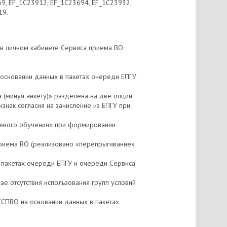
9, EF_1C23912, EF_1С23694, EF_1C23932,
19.
 в личном кабинете Сервиса приема ВО
основании данных в пакетах очереди ЕПГУ
 (минуя анкету)» разделена на две опции:
изнак согласия на зачисление из ЕПГУ при
евого обучения» при формировании
приема ВО (реализовано «перепрыгивание»
 пакетах очереди ЕПГУ и очереди Сервиса
е отсутствия использования групп условий
СПВО на основании данных в пакетах