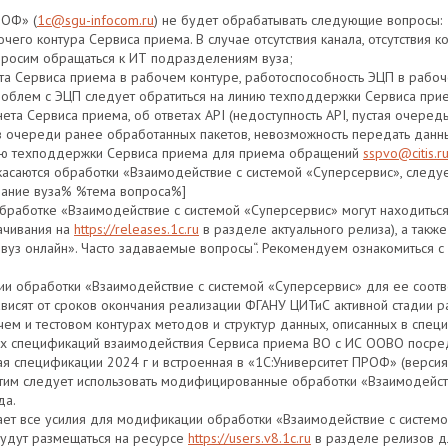
РОФ» (
1с@sgu-infocom.ru
) не будет обрабатывать следующие вопросы:
бочего контура Сервиса приема. В случае отсутствия канала, отсутствия 
просим обращаться к ИТ подразделениям вуза;
ета Сервиса приема в рабочем контуре, работоспособность ЭЦП в рабоч
 проблем с ЭЦП следует обратиться на линию техподдержки Сервиса п
ета Сервиса приема, об ответах API (недоступность API, пустая очередь 
в очереди ранее обработанных пакетов, невозможность передать данны
инию техподдержки Сервиса приема для приема обращений
sspvo@citis.r
касаются обработки «Взаимодействие с системой «Суперсервис», следу
вание вуза% %тема вопроса%]
обработке «Взаимодействие с системой «Суперсервис» могут находиться
ачивания на
https://releases.1c.ru
в разделе актуального релиза), а также
 вуз онлайн». Часто задаваемые вопросы“. Рекомендуем ознакомиться 
ии обработки «Взаимодействие с системой «Суперсервис» для ее соотв
висят от сроков окончания реализации ФГАНУ ЦИТиС активной стадии ра
ем и тестовом контурах методов и структур данных, описанных в спец
вых спецификаций взаимодействия Сервиса приема ВО с ИС ООВО посре
я спецификации 2024 г и встроенная в «1С:Университет ПРОФ» (версия 
 этим следует использовать модифицированные обработки «Взаимодейст
да.
ет все усилия для модификации обработки «Взаимодействие с системо
будут размещаться на ресурсе
https://users.v8.1c.ru
в разделе релизов д