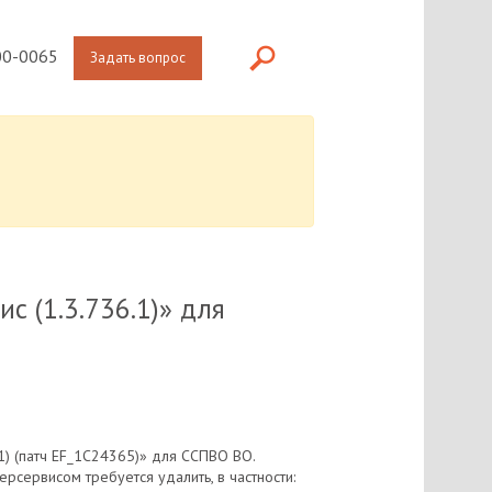
0-0065
Задать вопрос
с (1.3.736.1)» для
1) (патч EF_1C24365)» для ССПВО ВО.
сервисом требуется удалить, в частности: