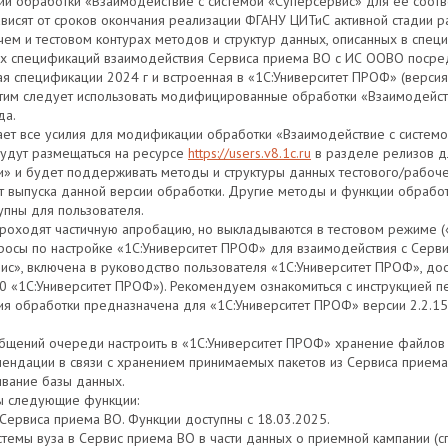
ии обработки «Взаимодействие с системой «Суперсервис» для ее соотв
висят от сроков окончания реализации ФГАНУ ЦИТиС активной стадии ра
ем и тестовом контурах методов и структур данных, описанных в спец
вых спецификаций взаимодействия Сервиса приема ВО с ИС ООВО посре
я спецификации 2024 г и встроенная в «1С:Университет ПРОФ» (версия 
 этим следует использовать модифицированные обработки «Взаимодейст
да.
ет все усилия для модификации обработки «Взаимодействие с системо
будут размещаться на ресурсе
https://users.v8.1c.ru
в разделе релизов д
 и будет поддерживать методы и структуры данных тестового/рабоче
 выпуска данной версии обработки. Другие методы и функции обработ
пны для пользователя.
роходят частичную апробацию, но выкладываются в тестовом режиме («к
просы по настройке «1С:Университет ПРОФ» для взаимодействия с Серв
ис», включена в руководство пользователя «1С:Университет ПРОФ», до
20 «1С:Университет ПРОФ»). Рекомендуем ознакомиться с инструкцией 
сия обработки предназначена для «1С:Университет ПРОФ» версии 2.2.1
общений очереди настроить в «1С:Университет ПРОФ» хранение файлов 
ендации в связи с хранением принимаемых пакетов из Сервиса приема 
вание базы данных.
ны следующие функции:
з Сервиса приема ВО. Функции доступны с 18.03.2025.
истемы вуза в Сервис приема ВО в части данных о приемной кампании (