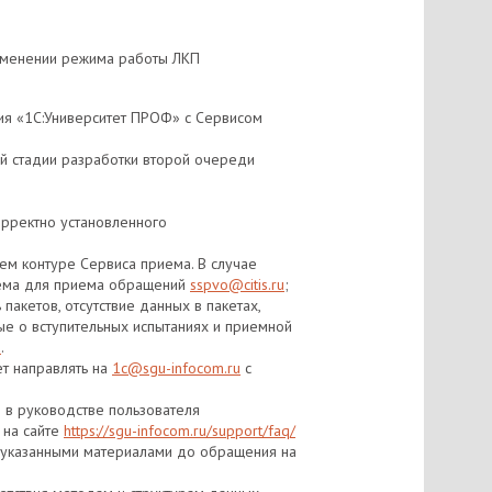
зменении режима работы ЛКП
ия «1С:Университет ПРОФ» с Сервисом
й стадии разработки второй очереди
корректно установленного
ем контуре Сервиса приема. В случае
риема для приема обращений
sspvo@citis.ru
;
пакетов, отсутствие данных в пакетах,
е о вступительных испытаниях и приемной
u
.
ет направлять на
1c@sgu-infocom.ru
с
 в руководстве пользователя
 на сайте
https://sgu-infocom.ru/support/faq/
с указанными материалами до обращения на