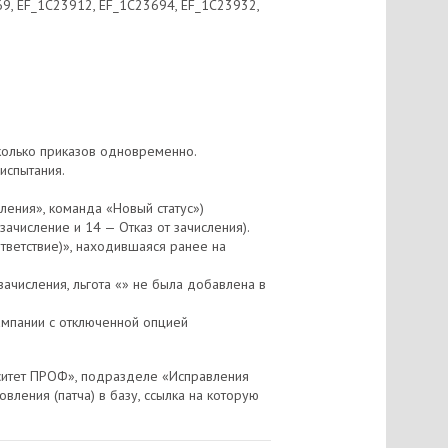
9, EF_1C23912, EF_1С23694, EF_1C23932,
колько приказов одновременно.
испытания.
ления», команда «Новый статус»)
зачисление и 14 — Отказ от зачисления).
тветствие)», находившаяся ранее на
ачисления, льгота «» не была добавлена в
ампании с отключенной опцией
рситет ПРОФ», подразделе «Исправления
вления (патча) в базу, ссылка на которую