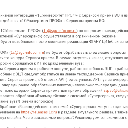
низмов интеграции «1С:Университет ПРОФ» с Сервисом приема ВО и и
одействия «1С:Университет ПРОФ» с Сервисом приема ВО:
1С:Университет ПРОФ» (
1с@sgu-infocom.ru
) по вопросам взаимодейств
истемой «Суперсервис») осуществляется в ограниченном режиме.
 будет возобновлен после окончания реализации ФГАНУ ЦИТиС активно
РОФ» (
1с@sgu-infocom.ru
) не будет обрабатывать следующие вопросы:
бочего контура Сервиса приема. В случае отсутствия канала, отсутствия 
просим обращаться к ИТ подразделениям вуза;
ета Сервиса приема в рабочем контуре, работоспособность ЭЦП в рабоч
 проблем с ЭЦП следует обратиться на линию техподдержки Сервиса п
ета Сервиса приема, об ответах API (недоступность API, пустая очередь 
в очереди ранее обработанных пакетов, невозможность передать данны
инию техподдержки Сервиса приема для приема обращений
sspvo@citis.r
касаются обработки «Взаимодействие с системой «Суперсервис», следу
вание вуза% %тема вопроса%]
обработке «Взаимодействие с системой «Суперсервис» могут находиться
ачивания на
https://releases.1c.ru
в разделе актуального релиза), а также
 вуз онлайн». Часто задаваемые вопросы“. Рекомендуем ознакомиться 