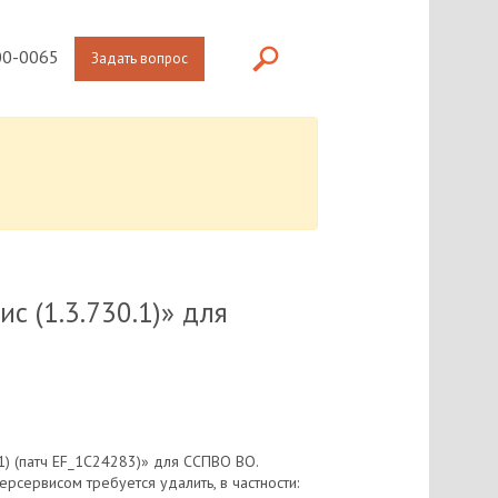
0-0065
Задать вопрос
с (1.3.730.1)» для
1) (патч EF_1C24283)» для ССПВО ВО.
сервисом требуется удалить, в частности: