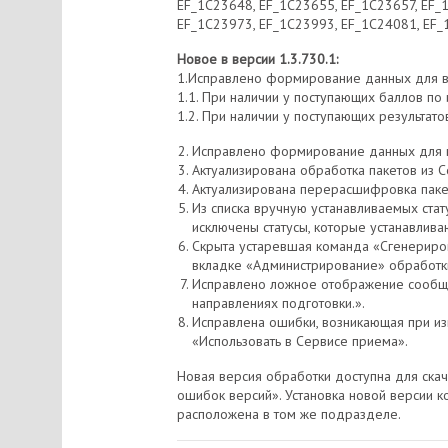
EF_1C23648, EF_1C23655, EF_1C23657, EF_
EF_1C23973, EF_1C23993, EF_1C24081, EF_
Новое в версии 1.3.730.1:
1.Исправлено формирование данных для вы
1.1. При наличии у поступающих баллов п
1.2. При наличии у поступающих результато
Исправлено формирование данных для вы
Актуализирована обработка пакетов из 
Актуализирована перерасшифровка паке
Из списка вручную устанавливаемых стат
исключены статусы, которые устанавливаю
Скрыта устаревшая команда «Сгенериров
вкладке «Администрирование» обработки
Исправлено ложное отображение сообщен
направлениях подготовки.».
Исправлена ошибки, возникающая при из
«Использовать в Сервисе приема».
Новая версия обработки доступна для ска
ошибок версий». Установка новой версии ко
расположена в том же подразделе.