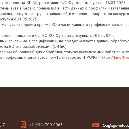
сроки приема, КГ, ВИ, расписание ВИ). Функции доступны с 18.03.2025.
истемы вуза в Сервис приема ВО в части данных о профилях и заявлени
ающих, конкурсные группы заявлений, изменение приоритетов конкурсн
оступны с 21.05.2025.
стему вуза из Сервиса приема ВО в части данных о профилях и заявлени
писков и приказов в ССПВО ВО. Функции доступны с 30.05.2024.
нных, описанные в спецификации, не поддерживаются данной обработкой,
иема ВО его разработчиками (ЦИТиС).
явлении обновлений для обработки, статусах выполняемых работ по акт
 в профильных чатах вузов по «1С:Университет ПРОФ» —
https://t.me/N
. 7
+7 (499)
700-0065