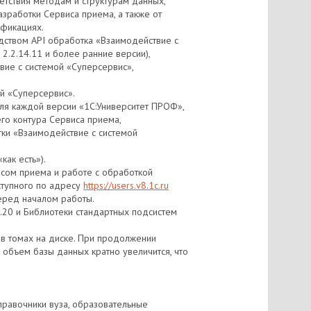
етствия методам и структурам данных,
зработки Сервиса приема, а также от
ификациях.
дством API обработка «Взаимодействие с
2.2.14.11 и более ранние версии),
вие с системой «Суперсервис»,
й «Суперсервис».
ля каждой версии «1С:Университет ПРОФ»,
го контура Сервиса приема,
ки «Взаимодействие с системой
ак есть»).
исом приема и работе с обработкой
ступного по адресу
https://users.v8.1c.ru
перед началом работы.
5.20 и Библиотеки стандартных подсистем
в томах на диске. При продолжении
объем базы данных кратно увеличится, что
справочники вуза, образовательные