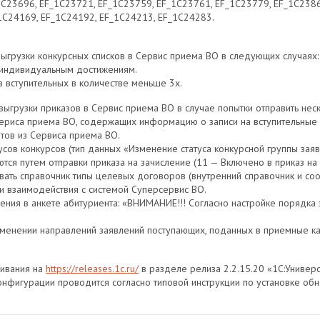
1C23696, EF_1C23721, EF_1C23759, EF_1C23761, EF_1C23779, EF_1C2386
1C24169, EF_1C24192, EF_1C24213, EF_1C24283.
грузки конкурсных списков в Сервис приема ВО в следующих случаях:
о индивидуальным достижениям.
в вступительных в количестве меньше 3х.
грузки приказов в Сервис приема ВО в случае попытки отправить нес
Сериса приема ВО, содержащих информацию о записи на вступительные 
тов из Сервиса приема ВО.
усов конкурсов (тип данных «Изменение статуса конкурсной группы заяв
тся путем отправки приказа на зачисление (11 — Включено в приказ на 
ать справочник типы целевых договоров (внутренний справочник и соо
 взаимодействия с системой Суперсервис ВО.
ия в анкете абитуриента: «ВНИМАНИЕ!!! Согласно настройке порядка з
менении направлений заявлений поступающих, поданных в приемные к
чивания на
https://releases.1c.ru/
в разделе релиза 2.2.15.20 «1С:Униве
нфигурации проводится согласно типовой инструкции по установке обно