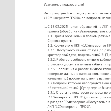
Уважаемые пользователи!
Информируем Вас о ходе разработки меха
«1С:Университет ПРОФ» по вопросам взаим
С 18.03.2025 прием обращений на ЛКП «
приема (обработка «Взаимодействие с с
1.1. Прием обращений в полном режиме
Сервиса приема.
1.2. Кроме этого ЛКП «1С:Университет П
1.2.1. Доступность канала от вуза до ра
криптопровайдера, подключенной ЭЦП, 
1.2.2. Работоспособность личного кабин
отсутствия доступа в личный кабинет и
1.2.3. Сообщения о работе личного кабин
неверные данные в пакетах, появление 
кампании пр.) просим направлять на л
1.3 Вопросы, которые непосредственно 
обязательной темой: [Суперсервис %наз
1.3.1 Ответы на некоторые вопросы по 
“1С:Университет ПРОФ” (доступно для ск
в разделе “Суперсервис «Поступление в
ЛКП “1С:Университет ПРОФ”.