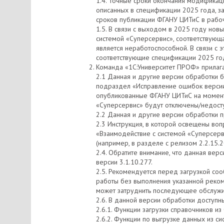
1.4. Точные сроки окончания модификац
описанных в спецификации 2025 года, за
сроков публикации ФГАНУ ЦИТиС в рабоч
1.5. В связи с выходом в 2025 году но
системой «Суперсервис», соответствующа
является неработоспособной. В связи с
соответствующие спецификации 2025 го
Команда «1С:Университет ПРОФ» прилага
2.1 Данная и другие версии обработки 
подраздел «Исправление ошибок версии»
опубликованные ФГАНУ ЦИТиС на момент
«Суперсервис» будут отключены/недосту
2.2 Данная и другие версии обработки п
2.3 Инструкция, в которой освещены во
«Взаимодействие с системой «Суперсерв
(например, в разделе с релизом 2.2.15.
2.4. Обратите внимание, что данная вер
версии 3.1.10.277.
2.5. Рекомендуется перед загрузкой со
работы без выполнения указанной реком
может затруднить последующее обслужи
2.6. В данной версии обработки доступ
2.6.1. Функции загрузки справочников и
2.6.2. Функции по выгрузке данных из с