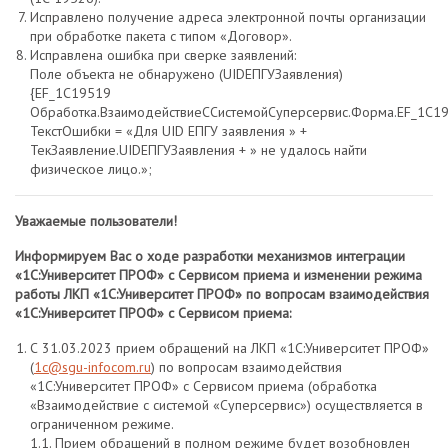
Исправлено получение адреса электронной почты организации
при обработке пакета с типом «Договор».
Исправлена ошибка при сверке заявлений:
Поле объекта не обнаружено (UIDЕПГУЗаявления)
{EF_1C19519
Обработка.ВзаимодействиеССистемойСуперсервис.Форма.EF_1C19
ТекстОшибки = «Для UID ЕПГУ заявления » +
ТекЗаявление.UIDЕПГУЗаявления + » не удалось найти
физическое лицо.»;
Уважаемые пользователи!
Информируем Вас о ходе разработки механизмов интеграции
«1С:Университет ПРОФ» с Сервисом приема и изменении режима
работы ЛКП «1С:Университет ПРОФ» по вопросам взаимодействия
«1С:Университет ПРОФ» с Сервисом приема:
С 31.03.2023 прием обращений на ЛКП «1С:Университет ПРОФ»
(
1с@sgu-infocom.ru
) по вопросам взаимодействия
«1С:Университет ПРОФ» с Сервисом приема (обработка
«Взаимодействие с системой «Суперсервис») осуществляется в
ограниченном режиме.
1.1. Прием обращений в полном режиме будет возобновлен