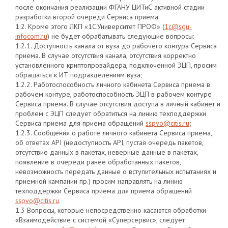
после окончания реализации ФГАНУ ЦИТиС активной стадии
разработки второй очереди Сервиса приема.
1.2. Кроме этого ЛКП «1С:Университет ПРОФ» (
1с@sgu-
infocom.ru
) не будет обрабатывать следующие вопросы:
1.2.1. Доступность канала от вуза до рабочего контура Сервиса
приема. В случае отсутствия канала, отсутствия корректно
установленного криптопровайдера, подключенной ЭЦП, просим
обращаться к ИТ подразделениям вуза;
1.2.2. Работоспособность личного кабинета Сервиса приема в
рабочем контуре, работоспособность ЭЦП в рабочем контуре
Сервиса приема. В случае отсутствия доступа в личный кабинет и
проблем с ЭЦП следует обратиться на линию техподдержки
Сервиса приема для приема обращений
sspvo@citis.ru
;
1.2.3. Сообщения о работе личного кабинета Сервиса приема,
об ответах API (недоступность API, пустая очередь пакетов,
отсутствие данных в пакетах, неверные данные в пакетах,
появление в очереди ранее обработанных пакетов,
невозможность передать данные о вступительных испытаниях и
приемной кампании пр.) просим направлять на линию
техподдержки Сервиса приема для приема обращений
sspvo@citis.ru
.
1.3 Вопросы, которые непосредственно касаются обработки
«Взаимодействие с системой «Суперсервис», следует