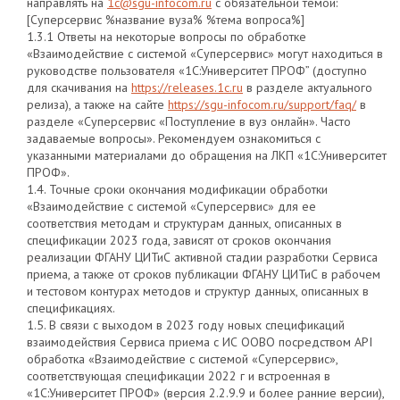
направлять на
1c@sgu-infocom.ru
с обязательной темой:
[Суперсервис %название вуза% %тема вопроса%]
1.3.1 Ответы на некоторые вопросы по обработке
«Взаимодействие с системой «Суперсервис» могут находиться в
руководстве пользователя «1С:Университет ПРОФ” (доступно
для скачивания на
https://releases.1c.ru
в разделе актуального
релиза), а также на сайте
https://sgu-infocom.ru/support/faq/
в
разделе «Суперсервис «Поступление в вуз онлайн». Часто
задаваемые вопросы». Рекомендуем ознакомиться с
указанными материалами до обращения на ЛКП «1С:Университет
ПРОФ».
1.4. Точные сроки окончания модификации обработки
«Взаимодействие с системой «Суперсервис» для ее
соответствия методам и структурам данных, описанных в
спецификации 2023 года, зависят от сроков окончания
реализации ФГАНУ ЦИТиС активной стадии разработки Сервиса
приема, а также от сроков публикации ФГАНУ ЦИТиС в рабочем
и тестовом контурах методов и структур данных, описанных в
спецификациях.
1.5. В связи с выходом в 2023 году новых спецификаций
взаимодействия Сервиса приема с ИС ООВО посредством API
обработка «Взаимодействие с системой «Суперсервис»,
соответствующая спецификации 2022 г и встроенная в
«1С:Университет ПРОФ» (версия 2.2.9.9 и более ранние версии),