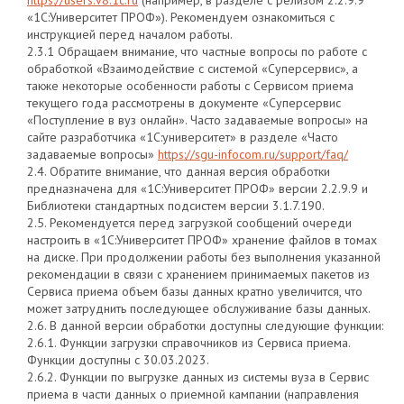
https://users.v8.1c.ru
(например, в разделе с релизом 2.2.9.9
«1С:Университет ПРОФ»). Рекомендуем ознакомиться с
инструкцией перед началом работы.
2.3.1 Обращаем внимание, что частные вопросы по работе с
обработкой «Взаимодействие с системой «Суперсервис», а
также некоторые особенности работы с Сервисом приема
текущего года рассмотрены в документе «Суперсервис
«Поступление в вуз онлайн». Часто задаваемые вопросы» на
сайте разработчика «1С:университет» в разделе «Часто
задаваемые вопросы»
https://sgu-infocom.ru/support/faq/
2.4. Обратите внимание, что данная версия обработки
предназначена для «1С:Университет ПРОФ» версии 2.2.9.9 и
Библиотеки стандартных подсистем версии 3.1.7.190.
2.5. Рекомендуется перед загрузкой сообщений очереди
настроить в «1С:Университет ПРОФ» хранение файлов в томах
на диске. При продолжении работы без выполнения указанной
рекомендации в связи с хранением принимаемых пакетов из
Сервиса приема объем базы данных кратно увеличится, что
может затруднить последующее обслуживание базы данных.
2.6. В данной версии обработки доступны следующие функции:
2.6.1. Функции загрузки справочников из Сервиса приема.
Функции доступны с 30.03.2023.
2.6.2. Функции по выгрузке данных из системы вуза в Сервис
приема в части данных о приемной кампании (направления