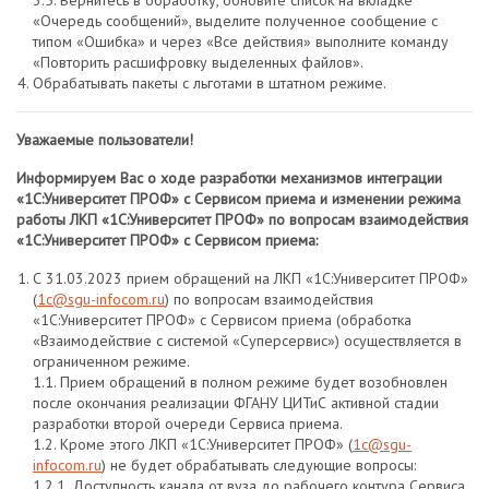
3.5. Вернитесь в обработку, обновите список на вкладке
«Очередь сообщений», выделите полученное сообщение с
типом «Ошибка» и через «Все действия» выполните команду
«Повторить расшифровку выделенных файлов».
Обрабатывать пакеты с льготами в штатном режиме.
Уважаемые пользователи!
Информируем Вас о ходе разработки механизмов интеграции
«1С:Университет ПРОФ» с Сервисом приема и изменении режима
работы ЛКП «1С:Университет ПРОФ» по вопросам взаимодействия
«1С:Университет ПРОФ» с Сервисом приема:
С 31.03.2023 прием обращений на ЛКП «1С:Университет ПРОФ»
(
1с@sgu-infocom.ru
) по вопросам взаимодействия
«1С:Университет ПРОФ» с Сервисом приема (обработка
«Взаимодействие с системой «Суперсервис») осуществляется в
ограниченном режиме.
1.1. Прием обращений в полном режиме будет возобновлен
после окончания реализации ФГАНУ ЦИТиС активной стадии
разработки второй очереди Сервиса приема.
1.2. Кроме этого ЛКП «1С:Университет ПРОФ» (
1с@sgu-
infocom.ru
) не будет обрабатывать следующие вопросы:
1.2.1. Доступность канала от вуза до рабочего контура Сервиса