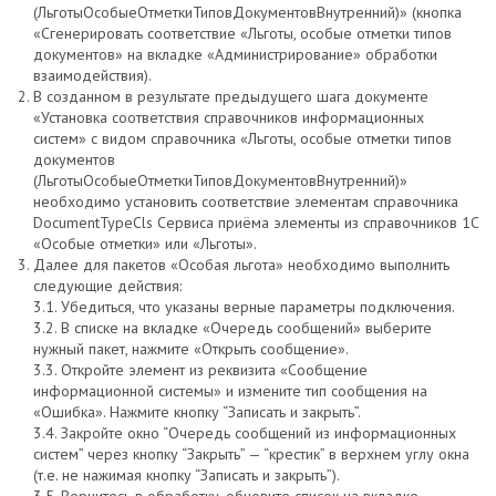
(ЛьготыОсобыеОтметкиТиповДокументовВнутренний)» (кнопка
«Сгенерировать соответствие «Льготы, особые отметки типов
документов» на вкладке «Администрирование» обработки
взаимодействия).
В созданном в результате предыдущего шага документе
«Установка соответствия справочников информационных
систем» с видом справочника «Льготы, особые отметки типов
документов
(ЛьготыОсобыеОтметкиТиповДокументовВнутренний)»
необходимо установить соответствие элементам справочника
DocumentTypeCls Сервиса приёма элементы из справочников 1С
«Особые отметки» или «Льготы».
Далее для пакетов «Особая льгота» необходимо выполнить
следующие действия:
3.1. Убедиться, что указаны верные параметры подключения.
3.2. В списке на вкладке «Очередь сообщений» выберите
нужный пакет, нажмите «Открыть сообщение».
3.3. Откройте элемент из реквизита «Сообщение
информационной системы» и измените тип сообщения на
«Ошибка». Нажмите кнопку “Записать и закрыть”.
3.4. Закройте окно “Очередь сообщений из информационных
систем” через кнопку “Закрыть” — “крестик” в верхнем углу окна
(т.е. не нажимая кнопку “Записать и закрыть”).