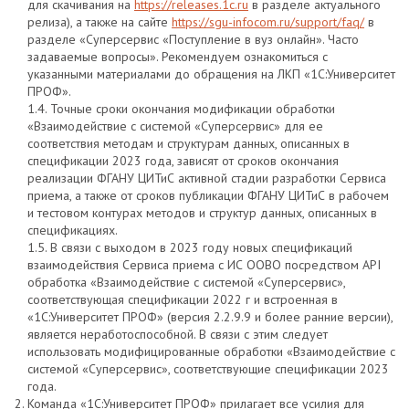
для скачивания на
https://releases.1c.ru
в разделе актуального
релиза), а также на сайте
https://sgu-infocom.ru/support/faq/
в
разделе «Суперсервис «Поступление в вуз онлайн». Часто
задаваемые вопросы». Рекомендуем ознакомиться с
указанными материалами до обращения на ЛКП «1С:Университет
ПРОФ».
1.4. Точные сроки окончания модификации обработки
«Взаимодействие с системой «Суперсервис» для ее
соответствия методам и структурам данных, описанных в
спецификации 2023 года, зависят от сроков окончания
реализации ФГАНУ ЦИТиС активной стадии разработки Сервиса
приема, а также от сроков публикации ФГАНУ ЦИТиС в рабочем
и тестовом контурах методов и структур данных, описанных в
спецификациях.
1.5. В связи с выходом в 2023 году новых спецификаций
взаимодействия Сервиса приема с ИС ООВО посредством API
обработка «Взаимодействие с системой «Суперсервис»,
соответствующая спецификации 2022 г и встроенная в
«1С:Университет ПРОФ» (версия 2.2.9.9 и более ранние версии),
является неработоспособной. В связи с этим следует
использовать модифицированные обработки «Взаимодействие с
системой «Суперсервис», соответствующие спецификации 2023
года.
Команда «1С:Университет ПРОФ» прилагает все усилия для