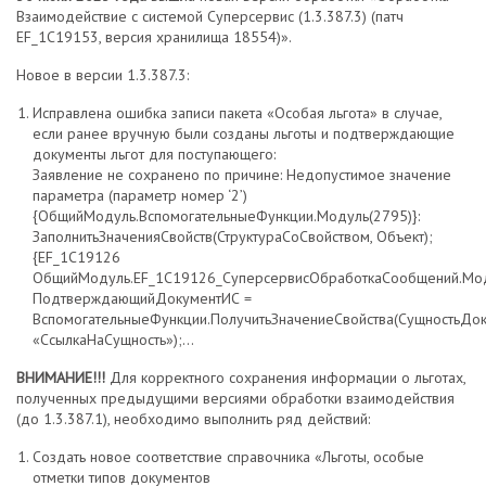
Взаимодействие с системой Суперсервис (1.3.387.3) (патч
EF_1C19153, версия хранилища 18554)».
Новое в версии 1.3.387.3:
Исправлена ошибка записи пакета «Особая льгота» в случае,
если ранее вручную были созданы льготы и подтверждающие
документы льгот для поступающего:
Заявление не сохранено по причине: Недопустимое значение
параметра (параметр номер ‘2’)
{ОбщийМодуль.ВспомогательныеФункции.Модуль(2795)}:
ЗаполнитьЗначенияСвойств(СтруктураСоСвойством, Объект);
{EF_1C19126
ОбщийМодуль.EF_1C19126_СуперсервисОбработкаСообщений.Моду
ПодтверждающийДокументИС =
ВспомогательныеФункции.ПолучитьЗначениеСвойства(СущностьДок
«СсылкаНаСущность»);…
ВНИМАНИЕ!!!
Для корректного сохранения информации о льготах,
полученных предыдущими версиями обработки взаимодействия
(до 1.3.387.1), необходимо выполнить ряд действий:
Создать новое соответствие справочника «Льготы, особые
отметки типов документов