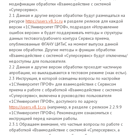
модификации обработки «Взаимодействие с системой
«Суперсервис».
2.1 Данная и другие версии обработки будут размещаться на
ресурсе
https://users.v8.1c.ru
в разделе релизов для каждой
версии «1С:Университет ПРОФ», подраздел «Исправление
ошибок версии» и будет поддерживать методы и структуры
данных тестового/рабочего контура Сервиса приема,
опубликованные ФГАНУ ЦИТиС на момент выпуска данной
версии обработки. Другие методы и функции обработки
«Взаимодействие с системой «Суперсервис» будут отключены/
недоступны для пользователя.
2.2 Данная и другие версии обработки проходят частичную
апробацию, но выкладываются в тестовом режиме («как есть»).
2.3 Инструкция, в которой освещены вопросы по настройке
«1С:Университет ПРОФ» для взаимодействия с Сервисом
приема и работе с обработкой «Взаимодействие с системой
«Суперсервис», включена в руководство пользователя
«1С:Университет ПРОФ», доступного по адресу
https://users.v8.1c.ru
(например, в разделе с релизом 2.2.9.9
«1С:Университет ПРОФ»). Рекомендуем ознакомиться с
инструкцией перед началом работы.
2.3.1 Обращаем внимание, что частные вопросы по работе с
обработкой «Взаимодействие с системой «Суперсервис», а