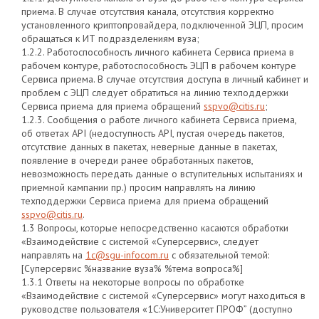
приема. В случае отсутствия канала, отсутствия корректно
установленного криптопровайдера, подключенной ЭЦП, просим
обращаться к ИТ подразделениям вуза;
1.2.2. Работоспособность личного кабинета Сервиса приема в
рабочем контуре, работоспособность ЭЦП в рабочем контуре
Сервиса приема. В случае отсутствия доступа в личный кабинет и
проблем с ЭЦП следует обратиться на линию техподдержки
Сервиса приема для приема обращений
sspvo@citis.ru
;
1.2.3. Сообщения о работе личного кабинета Сервиса приема,
об ответах API (недоступность API, пустая очередь пакетов,
отсутствие данных в пакетах, неверные данные в пакетах,
появление в очереди ранее обработанных пакетов,
невозможность передать данные о вступительных испытаниях и
приемной кампании пр.) просим направлять на линию
техподдержки Сервиса приема для приема обращений
sspvo@citis.ru
.
1.3 Вопросы, которые непосредственно касаются обработки
«Взаимодействие с системой «Суперсервис», следует
направлять на
1c@sgu-infocom.ru
с обязательной темой:
[Суперсервис %название вуза% %тема вопроса%]
1.3.1 Ответы на некоторые вопросы по обработке
«Взаимодействие с системой «Суперсервис» могут находиться в
руководстве пользователя «1С:Университет ПРОФ” (доступно