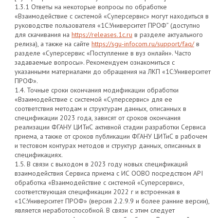
1.3.1 Ответы на некоторые вопросы по обработке
«Взаимодействие с системой «Суперсервис» могут находиться в
руководстве пользователя «1С:Университет ПРОФ” (доступно
для скачивания на
https://releases.1c.ru
в разделе актуального
релиза), а также на сайте
https://sgu-infocom.ru/support/faq/
в
разделе «Суперсервис «Поступление в вуз онлайн». Часто
задаваемые вопросы». Рекомендуем ознакомиться с
указанными материалами до обращения на ЛКП «1С:Университет
ПРОФ».
1.4. Точные сроки окончания модификации обработки
«Взаимодействие с системой «Суперсервис» для ее
соответствия методам и структурам данных, описанных в
спецификации 2023 года, зависят от сроков окончания
реализации ФГАНУ ЦИТиС активной стадии разработки Сервиса
приема, а также от сроков публикации ФГАНУ ЦИТиС в рабочем
и тестовом контурах методов и структур данных, описанных в
спецификациях.
1.5. В связи с выходом в 2023 году новых спецификаций
взаимодействия Сервиса приема с ИС ООВО посредством API
обработка «Взаимодействие с системой «Суперсервис»,
соответствующая спецификации 2022 г и встроенная в
«1С:Университет ПРОФ» (версия 2.2.9.9 и более ранние версии),
является неработоспособной. В связи с этим следует