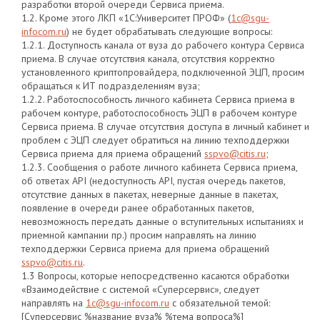
разработки второй очереди Сервиса приема.
1.2. Кроме этого ЛКП «1С:Университет ПРОФ» (
1с@sgu-
infocom.ru
) не будет обрабатывать следующие вопросы:
1.2.1. Доступность канала от вуза до рабочего контура Сервиса
приема. В случае отсутствия канала, отсутствия корректно
установленного криптопровайдера, подключенной ЭЦП, просим
обращаться к ИТ подразделениям вуза;
1.2.2. Работоспособность личного кабинета Сервиса приема в
рабочем контуре, работоспособность ЭЦП в рабочем контуре
Сервиса приема. В случае отсутствия доступа в личный кабинет и
проблем с ЭЦП следует обратиться на линию техподдержки
Сервиса приема для приема обращений
sspvo@citis.ru
;
1.2.3. Сообщения о работе личного кабинета Сервиса приема,
об ответах API (недоступность API, пустая очередь пакетов,
отсутствие данных в пакетах, неверные данные в пакетах,
появление в очереди ранее обработанных пакетов,
невозможность передать данные о вступительных испытаниях и
приемной кампании пр.) просим направлять на линию
техподдержки Сервиса приема для приема обращений
sspvo@citis.ru
.
1.3 Вопросы, которые непосредственно касаются обработки
«Взаимодействие с системой «Суперсервис», следует
направлять на
1c@sgu-infocom.ru
с обязательной темой:
[Суперсервис %название вуза% %тема вопроса%]