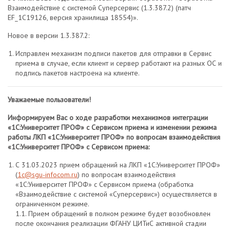
Взаимодействие с системой Суперсервис (1.3.387.2) (патч
EF_1C19126, версия хранилища 18554)».
Новое в версии 1.3.387.2:
Исправлен механизм подписи пакетов для отправки в Сервис
приема в случае, если клиент и сервер работают на разных ОС и
подпись пакетов настроена на клиенте.
Уважаемые пользователи!
Информируем Вас о ходе разработки механизмов интеграции
«1С:Университет ПРОФ» с Сервисом приема и изменении режима
работы ЛКП «1С:Университет ПРОФ» по вопросам взаимодействия
«1С:Университет ПРОФ» с Сервисом приема:
С 31.03.2023 прием обращений на ЛКП «1С:Университет ПРОФ»
(
1с@sgu-infocom.ru
) по вопросам взаимодействия
«1С:Университет ПРОФ» с Сервисом приема (обработка
«Взаимодействие с системой «Суперсервис») осуществляется в
ограниченном режиме.
1.1. Прием обращений в полном режиме будет возобновлен
после окончания реализации ФГАНУ ЦИТиС активной стадии