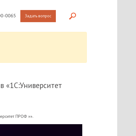
0-0065
Задать вопрос
в «1С:Университет
верситет ПРОФ »».