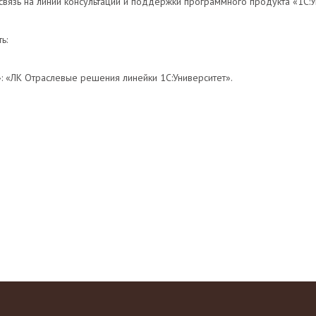
связь на линии консультации и поддержки программного продукта «1С
ь:
»: «ЛК Отраслевые решения линейки 1С:Университет».