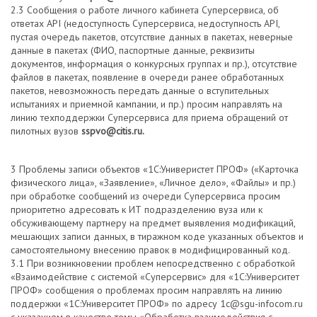
2.3 Сообщения о работе личного кабинета Суперсервиса, об
ответах API (недоступность Суперсервиса, недоступность API,
пустая очередь пакетов, отсутствие данных в пакетах, неверные
данные в пакетах (ФИО, паспортные данные, реквизиты
документов, информация о конкурсных группах и пр.), отсутствие
файлов в пакетах, появление в очереди ранее обработанных
пакетов, невозможность передать данные о вступительных
испытаниях и приемной кампании, и пр.) просим направлять на
линию техподдержки Суперсервиса для приема обращений от
пилотных вузов
sspvo@citis.ru.
3 Проблемы записи объектов «1С:Универистет ПРОФ» («Карточка
физического лица», «Заявление», «Личное дело», «Файлы» и пр.)
при обработке сообщений из очереди Суперсервиса просим
приоритетно адресовать к ИТ подразделению вуза или к
обсуживающему партнеру на предмет выявления модификаций,
мешающих записи данных, в тиражном коде указанных объектов и
самостоятельному внесению правок в модифицированный код.
3.1 При возникновении проблем непосредственно с обработкой
«Взаимодействие с системой «Суперсервис» для «1С:Университет
ПРОФ» сообщения о проблемах просим направлять на линию
поддержки «1С:Университет ПРОФ» по адресу 1c@sgu-infocom.ru