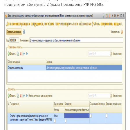
подпунктом «б» пункта 2 Указа Президента РФ №268».