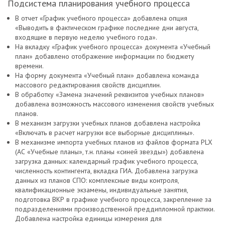
Подсистема планирования учебного процесса
В отчет «График учебного процесса» добавлена опция
«Выводить в фактическом графике последние дни августа,
входящие в первую неделю учебного года».
На вкладку «График учебного процесса» документа «Учебный
план» добавлено отображение информации по бюджету
времени.
На форму документа «Учебный план» добавлена команда
массового редактирования свойств дисциплин.
В обработку «Замена значений реквизитов учебных планов»
добавлена возможность массового изменения свойств учебных
планов.
В механизм загрузки учебных планов добавлена настройка
«Включать в расчет нагрузки все выборные дисциплины».
В механизме импорта учебных планов из файлов формата PLX
(АС «Учебные планы», т.н. планы «синей звезды») добавлена
загрузка данных: календарный график учебного процесса,
численность контингента, вкладка ГИА. Добавлена загрузка
данных из планов СПО: комплексные виды контроля,
квалификационные экзамены, индивидуальные занятия,
подготовка ВКР в графике учебного процесса, закрепление за
подразделениями производственной преддипломной практики.
Добавлена настройка единицы измерения для