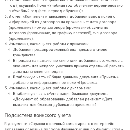
год (текущий)». Поле «Учебный год обучения» переименовано
в «Учебный год (весь период обучения)».
В отчет «Контингент и движение» добавлен вывод полей с
информацией из договоров на проживание: дата договора
(проживание), номер договора (проживание), сумма по
договору (проживание, по графику платежей), тип договора
(проживание).
Изменения, касающиеся работы с приказами:
Добавлен предопределенный вид приказа о смене
гражданства.
В приказы на назначение стипендии добавлена возможность
указывать для каждого участника приказа отдельный расчет и
даты назначения стипендии.
В табличную часть «Общие данные» документа «Приказы»
добавлено информационное поле «Профиль».
Изменения, касающиеся работы с дипломами:
В табличную часть «Регистрация бланков» документа
«Документ об образовании» добавлен реквизит «Дата
выдачи» для бланков дубликатов приложений.
Подсистема воинского учета
В документе «Справки в военный комиссариат» в интерфейс
добавлена операция подбора физических лиц по фильтру «пол =