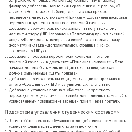
выгружаемого приказа. На вкладку «Заявления» в таблицу
фильтров добавлены новые виды сравнения: «Не равно», «В
списке», «Не в списке». Таблица для выгрузки приказов
перенесена на новую вкладку «Приказы». Добавлены настройки
перечня выгружаемых данных о приемной кампании.
Добавлена возможность поиска заявлений по уникальному
идентификатору (UIDНаправленияПодготовки) при включенной
опции «Формировать номера заявлений по альтернативному
формату» (вкладка «Дополнительно», страница «Поиск
заявления по UIDу»).
Добавлена проверка корректности хронологии этапов
приемной кампании в документе «Приемная кампания»: «Дата
начала» должна быть меньше «Даты окончания», которая
должна быть меньше «Даты приказа».
Добавлена возможность вывода детализации по профилю в
отчете «Средний балл ЕГЭ и вступительных испытаний».
Добавлена установка признака «Контроль корректности
переходов между типами заявлений» для приемных кампаний с
установленным признаком «Разрешен прием через портал».
Подсистема управления студенческим составом»
В отчет «Успеваемость обучающегося» добавлена возможность
установки фильтрации данных по зачетной книге.
В отчет «Контингент и движение» добавлено поле «Учебный