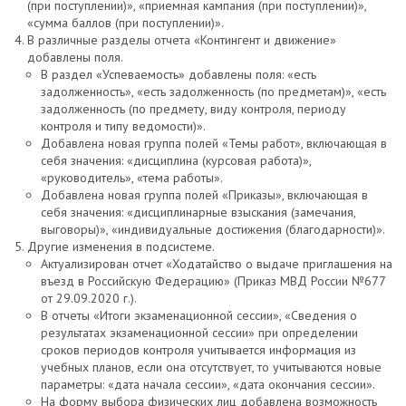
(при поступлении)», «приемная кампания (при поступлении)»,
«сумма баллов (при поступлении)».
В различные разделы отчета «Контингент и движение»
добавлены поля.
В раздел «Успеваемость» добавлены поля: «есть
задолженность», «есть задолженность (по предметам)», «есть
задолженность (по предмету, виду контроля, периоду
контроля и типу ведомости)».
Добавлена новая группа полей «Темы работ», включающая в
себя значения: «дисциплина (курсовая работа)»,
«руководитель», «тема работы».
Добавлена новая группа полей «Приказы», включающая в
себя значения: «дисциплинарные взыскания (замечания,
выговоры)», «индивидуальные достижения (благодарности)».
Другие изменения в подсистеме.
Актуализирован отчет «Ходатайство о выдаче приглашения на
въезд в Российскую Федерацию» (Приказ МВД России №677
от 29.09.2020 г.).
В отчеты «Итоги экзаменационной сессии», «Сведения о
результатах экзаменационной сессии» при определении
сроков периодов контроля учитывается информация из
учебных планов, если она отсутствует, то учитываются новые
параметры: «дата начала сессии», «дата окончания сессии».
На форму выбора физических лиц добавлена возможность