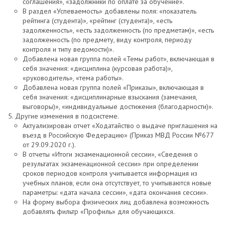
соглашения», «задолжники по оплате за обучение».
В раздел «Успеваемость» добавлены поля: «показатель
рейтинга (студента)», «рейтинг (студента)», «есть
задолженность», «есть задолженность (по предметам)», «есть
задолженность (по предмету, виду контроля, периоду
контроля и типу ведомости)».
Добавлена новая группа полей «Темы работ», включающая в
себя значения: «дисциплина (курсовая работа)»,
«руководитель», «тема работы».
Добавлена новая группа полей «Приказы», включающая в
себя значения: «дисциплинарные взыскания (замечания,
выговоры)», «индивидуальные достижения (благодарности)».
Другие изменения в подсистеме.
Актуализирован отчет «Ходатайство о выдаче приглашения на
въезд в Российскую Федерацию» (Приказ МВД России №677
от 29.09.2020 г.).
В отчеты «Итоги экзаменационной сессии», «Сведения о
результатах экзаменационной сессии» при определении
сроков периодов контроля учитывается информация из
учебных планов, если она отсутствует, то учитываются новые
параметры: «дата начала сессии», «дата окончания сессии».
На форму выбора физических лиц добавлена возможность
добавлять фильтр «Профиль» для обучающихся.