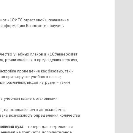
са «1С:ИТС отраслевой», скачивание
ю информацию Вы можете получить
ество учебных планов в «1С:Университет
ов, реализованная в предыдущих версиях,
астройки проведения как базовых, так и
ов при загрузке учебного плана;
ля различных видов нагрузки – таким
 в учебном плане с эталонными
Т, на основании чего автоматически
зована возможность определения количества
лениями вуза
– теперь для закрепления
лениями) не требуется дополнительное