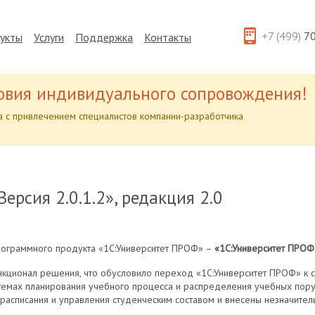
+7 (499)
70
укты
Услуги
Поддержка
Контакты
овия индивидуального сопровождения!
 с привлечением специалистов компании-разработчика
ерсия 2.0.1.2», редакция 2.0
ограммного продукта «1С:Университет ПРОФ» –
«1С:Университет ПРОФ. 
нкционал решения, что обусловило переход «1С:Университет ПРОФ» к 
темах планирования учебного процесса и распределения учебных пору
 расписания и управления студенческим составом и внесены незначите