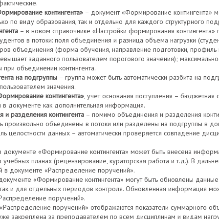
 фактические.
Формирование контингента»
– документ «Формирование контингента» мо
ко по виду образования, так и отдельно для каждого структурного по
нгента
– в новом справочнике «Настройки формирования контингента» 
дентов в потоки: поля объединения и разница объема нагрузки (студе
ов объединения (форма обучения, направление подготовки, профиль и 
ревышает заданного пользователем порогового значения); максимально
 при объединении контингента.
ента на подгруппы
– группа может быть автоматически разбита на подг
пользователем значения.
Формирование контингента»
, учет основания поступления – бюджетная 
я в документе как дополнительная информация.
 и разделения контингента
– помимо объединения и разделения контин
ыть произвольно объединены в потоки или разделены на подгруппы в д
оль целостности данных – автоматически проверяется совпадение дисци
в документе «Формирование контингента» может быть внесена информ
в учебных планах (рецензирование, кураторская работа и т.д.). В даль
й в документе «Распределение поручений».
окументе «Формирование контингента» могут быть обновлены данные ка
, так и для отдельных периодов контроля. Обновленная информация мо
«Распределение поручений».
«Распределение поручений» отображаются показатели суммарного об
 уже закреплена за преподавателем по всем дисциплинам и видам нагру