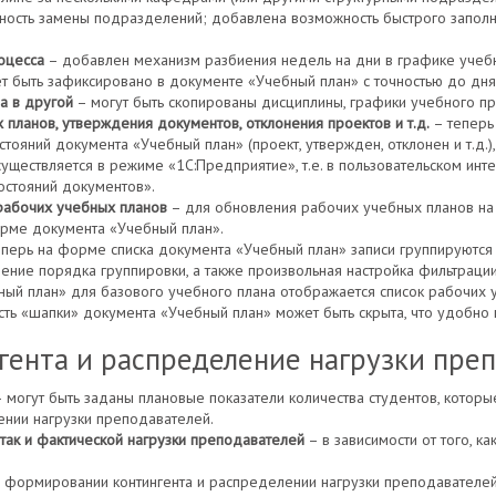
жность замены подразделений; добавлена возможность быстрого запол
оцесса
– добавлен механизм разбиения недель на дни в графике учебн
т быть зафиксировано в документе «Учебный план» с точностью до дня
а в другой
– могут быть скопированы дисциплины, графики учебного пр
планов, утверждения документов, отклонения проектов и т.д.
– теперь
тояний документа «Учебный план» (проект, утвержден, отклонен и т.д.)
существляется в режиме «1С:Предприятие», т.е. в пользовательском ин
остояний документов».
рабочих учебных планов
– для обновления рабочих учебных планов на 
орме документа «Учебный план».
перь на форме списка документа «Учебный план» записи группируются 
ние порядка группировки, а также произвольная настройка фильтрации
ый план» для базового учебного плана отображается список рабочих у
ть «шапки» документа «Учебный план» может быть скрыта, что удобно
ента и распределение нагрузки пре
 могут быть заданы плановые показатели количества студентов, которы
нии нагрузки преподавателей.
так и фактической нагрузки преподавателей
– в зависимости от того, к
 формировании контингента и распределении нагрузки преподавателей