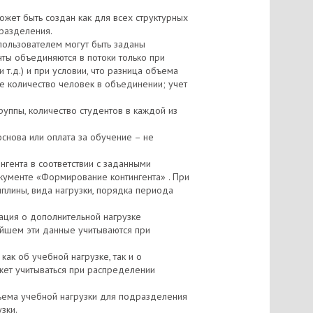
жет быть создан как для всех структурных
дразделения.
пользователем могут быть заданы
нты объединяются в потоки только при
т.д.) и при условии, что разница объема
е количество человек в объединении; учет
руппы, количество студентов в каждой из
основа или оплата за обучение – не
гента в соответствии с заданными
окументе «Формирование контингента» . При
плины, вида нагрузки, порядка периода
ация о дополнительной нагрузке
нейшем эти данные учитываются при
к об учебной нагрузке, так и о
жет учитываться при распределении
ъема учебной нагрузки для подразделения
зки.