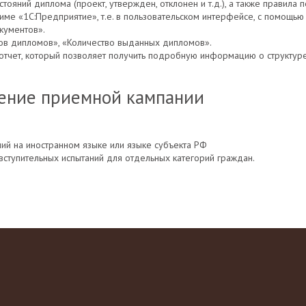
тояний диплома (проект, утвержден, отклонен и т.д.), а также правила
име «1С:Предприятие», т.е. в пользовательском интерфейсе, с помощью
кументов».
ов дипломов», «Количество выданных дипломов».
отчет, который позволяет получить подробную информацию о структуре,
дение приемной кампании
ий на иностранном языке или языке субъекта РФ
вступительных испытаний для отдельных категорий граждан.