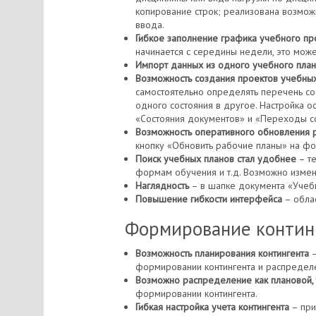
копирование строк; реализована возмо
ввода.
Гибкое заполнение графика учебного пр
начинается с середины недели, это може
Импорт данных из одного учебного план
Возможность создания проектов учебных 
самостоятельно определять перечень сос
одного состояния в другое. Настройка о
«Состояния документов» и «Переходы с
Возможность оперативного обновления 
кнопку «Обновить рабочие планы» на ф
Поиск учебных планов стал удобнее
– те
формам обучения и т.д. Возможно измене
Наглядность
– в шапке документа «Учебн
Повышение гибкости интерфейса
– облас
Формирование континг
Возможность планирования контингента
–
формировании контингента и распределе
Возможно распределение как плановой, 
формировании контингента.
Гибкая настройка учета контингента
– при