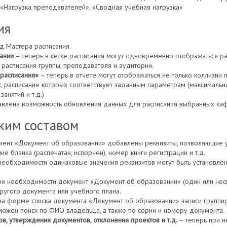
«Нагрузка преподавателей», «Сводная учебная нагрузка»
ия
д Мастера расписания.
ании
– теперь в сетке расписания могут одновременно отображаться рас
асписания группы, преподавателя и аудитории.
расписания»
– теперь в отчете могут отображаться не только коллизии 
, расписание которых соответствует заданным параметрам (максимальн
анятий и т.д.)
влена возможность обновления данных для расписания выбранных ка
ким составом
мент «Документ об образовании» добавлены реквизиты, позволяющие у
ие бланка (распечатан, испорчен), номер книги регистрации и т.д.
необходимости одинаковые значения реквизитов могут быть установле
и необходимости документ «Документ об образовании» (один или неск
ругого документа или учебного плана.
на форме списка документа «Документ об образовании» записи группир
можен поиск по ФИО владельца, а также по серии и номеру документа.
, утверждения документов, отклонения проектов и т.д.
– теперь при н