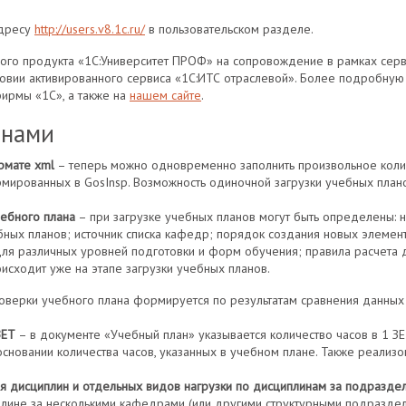
адресу
http://users.v8.1c.ru/
в пользовательском разделе.
го продукта «1С:Университет ПРОФ» на сопровождение в рамках серви
ловии активированного сервиса «1С:ИТС отраслевой». Более подробну
ирмы «1С», а также на
нашем сайте
.
анами
рмате xml
– теперь можно одновременно заполнить произвольное колич
мированных в GosInsp. Возможность одиночной загрузки учебных план
чебного плана
– при загрузке учебных планов могут быть определены: н
ных планов; источник списка кафедр; порядок создания новых элемент
для различных уровней подготовки и форм обучения; правила расчета д
исходит уже на этапе загрузки учебных планов.
оверки учебного плана формируется по результатам сравнения данных
ЗЕТ
– в документе «Учебный план» указывается количество часов в 1 ЗЕ
основании количества часов, указанных в учебном плане. Также реали
я дисциплин и отдельных видов нагрузки по дисциплинам за подразде
плине за несколькими кафедрами (или другими структурными подразде