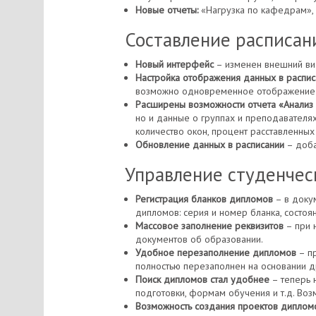
Новые отчеты:
«Нагрузка по кафедрам», 
Составление расписан
Новый интерфейс
– изменен внешний ви
Настройка отображения данных в распис
возможно одновременное отображение р
Расширены возможности отчета «Анализ 
но и данные о группах и преподавателях
количество окон, процент расставленных з
Обновление данных в расписании
– доба
Управление студенчес
Регистрация бланков дипломов
– в доку
дипломов: серия и номер бланка, состоян
Массовое заполнение реквизитов
– при 
документов об образовании.
Удобное перезаполнение дипломов
– пр
полностью перезаполнен на основании д
Поиск дипломов стал удобнее
– теперь 
подготовки, формам обучения и т.д. Воз
Возможность создания проектов дипломов