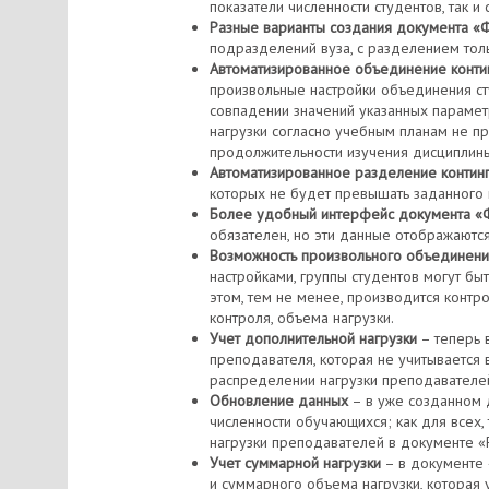
показатели численности студентов, так и
Разные варианты создания документа «
подразделений вуза, с разделением толь
Автоматизированное объединение конти
произвольные настройки объединения сту
совпадении значений указанных параметр
нагрузки согласно учебным планам не п
продолжительности изучения дисциплины
Автоматизированное разделение континг
которых не будет превышать заданного 
Более удобный интерфейс документа «
обязателен, но эти данные отображаютс
Возможность произвольного объединения
настройками, группы студентов могут б
этом, тем не менее, производится контр
контроля, объема нагрузки.
Учет дополнительной нагрузки
– теперь 
преподавателя, которая не учитывается 
распределении нагрузки преподавателе
Обновление данных
– в уже созданном д
численности обучающихся; как для всех
нагрузки преподавателей в документе 
Учет суммарной нагрузки
– в документе 
и суммарного объема нагрузки, которая