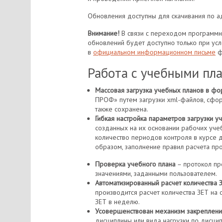
Обновления доступны для скачивания по 
Внимание!
В связи с переходом программно
обновлений будет доступно только при ус
в
официальном информационном письме
ф
Работа с учебными пл
Массовая загрузка учебных планов в фо
ПРОФ» путем загрузки xml-файлов, сфор
также сохранена.
Гибкая настройка параметров загрузки у
созданных на их основании рабочих учеб
количество периодов контроля в курсе 
образом, заполнение правил расчета про
Проверка учебного плана
– протокол пр
значениями, заданными пользователем.
Автоматизированный расчет количества 
производится расчет количества ЗЕТ на 
ЗЕТ в неделю.
Усовершенствован механизм закреплени
дисциплины или вида нагрузки по дисци