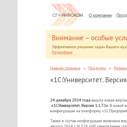
О компании
Прод
Внимание – особые усл
Эффективное решение задач Вашего вуза
Подробнее
Главная страница
Продукты
Релизы
«1С:Университет. Версия 
24 декабря 2014 года
вышла новая версия
«1С:Университет. Версия 1.1.7.1»
. В новой
конфигурации на платформу «1С:Предприят
Также в состав конфигурации включена вер
августа 2014 г. N 529 «Об утверждении ст