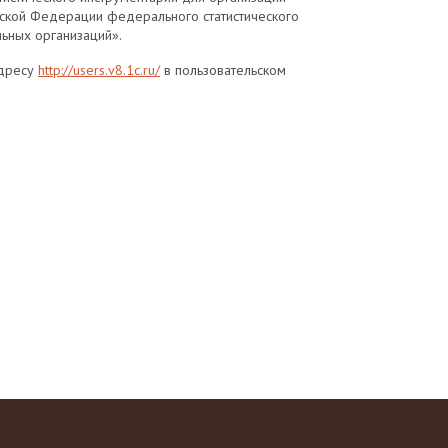
йской Федерации федерального статистического
ьных организаций».
адресу
http://users.v8.1c.ru/
в пользовательском