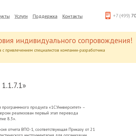
+7 (499)
70
укты
Услуги
Поддержка
Контакты
овия индивидуального сопровождения!
 с привлечением специалистов компании-разработчика
1.1.7.1»
 программного продукта «1С:Университет» –
 версии реализован первый этап перевода
ие 8.3».
сия отчета ВПО-1, соответствующая Приказу от 21
атистического инструментария для организации