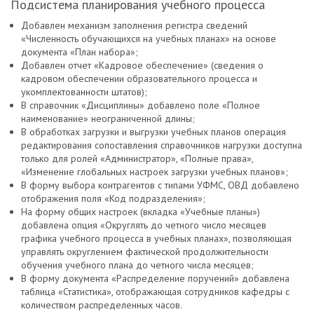
Подсистема планирования учебного процесса
Добавлен механизм заполнения регистра сведений
«Численность обучающихся на учебных планах» на основе
документа «План набора»;
Добавлен отчет «Кадровое обеспечение» (сведения о
кадровом обеспечении образовательного процесса и
укомплектованности штатов);
В справочник «Дисциплины» добавлено поле «Полное
наименование» неограниченной длины;
В обработках загрузки и выгрузки учебных планов операция
редактирования сопоставления справочников нагрузки доступна
только для ролей «Администратор», «Полные права»,
«Изменение глобальных настроек загрузки учебных планов»;
В форму выбора контрагентов с типами УФМС, ОВД добавлено
отображения поля «Код подразделения»;
На форму общих настроек (вкладка «Учебные планы»)
добавлена опция «Округлять до четного число месяцев
графика учебного процесса в учебных планах», позволяющая
управлять округлением фактической продолжительности
обучения учебного плана до четного числа месяцев;
В форму документа «Распределение поручений» добавлена
таблица «Статистика», отображающая сотрудников кафедры с
количеством распределенных часов.