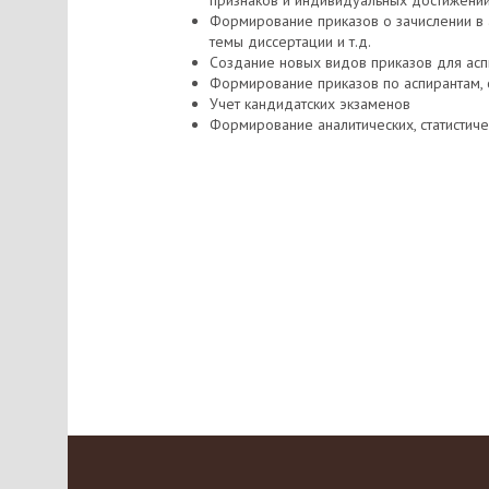
признаков и индивидуальных достижений
Формирование приказов о зачислении в а
темы диссертации и т.д.
Создание новых видов приказов для ас
Формирование приказов по аспирантам, 
Учет кандидатских экзаменов
Формирование аналитических, статистиче