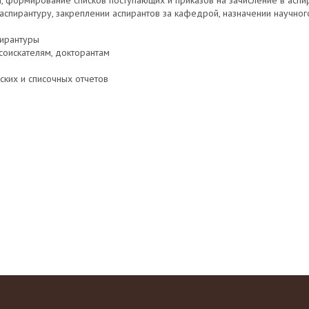
, формирование списков поступающих и приказов на зачисление в аспи
спирантуру, закреплении аспирантов за кафедрой, назначении научного
пирантуры
соискателям, докторантам
ских и списочных отчетов