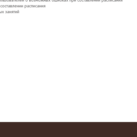
льзователей о возможных ошибках при составлении расписания
составлении расписания
ых занятий