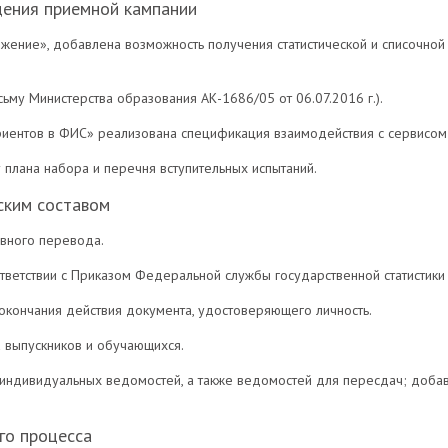
дения приемной кампании
жение», добавлена возможность получения статистической и списочн
ьму Министерства образования АК-1686/05 от 06.07.2016 г.).
риентов в ФИС» реализована спецификация взаимодействия с сервисом 
 плана набора и перечня вступительных испытаний.
ским составом
вного перевода.
тветствии с Приказом Федеральной службы государственной статистики 
окончания действия документа, удостоверяющего личность.
 выпускников и обучающихся.
ндивидуальных ведомостей, а также ведомостей для пересдач; добав
го процесса