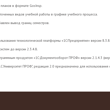
 планов в формате GosInsp.
оченных видов учебной работы в графике учебного процесса.
бавлен вывод границ семестров.
льзования технологической платформы «1С:Предприятие» версии 8.3.8
стем до версии 2.3.4.8.
граммным продуктом «1С:Документооборот ПРОФ» версии 2.1.4.3 (верси
1С:Университет ПРОФ", редакция 2.0 предназначена для использования 