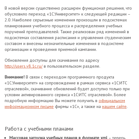
В новой версии существенно расширен функционал решения, что
обусловило переход «1С:Университет» к следующей редакции –
2.0. Наиболее серьезные изменения произошли в подсистемах
планирования учебного процесса и распределения учебных
поручений преподавателей. Также реализован ряд изменений в
подсистемах составления расписания и управления студенческим
составом и внесены незначительные изменения в подсистеме
организации и проведения приемной кампании.
Обновления доступны для скачивания по адресу
http://users.v8.1c.ru/
в пользовательском разделе.
Внимание!
В связи с переходом программного продукта
«1С:Университет» на сопровождение в рамках сервиса «1С:ИТС
отраслевой», скачивание обновлений будет доступно только при
условии активированного сервиса «1С:ИТС отраслевой». Более
подробную информацию Вы можете получить в
официальном
информационном письме
фирмы «1С», а также на
нашем сайте
.
Работа с учебными планами
Массовая загрузка учебных планов в формате xml
– теперь