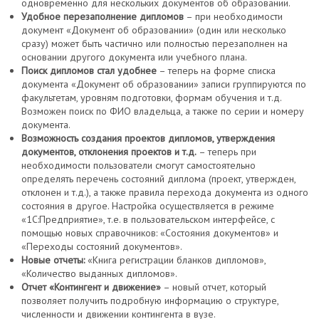
одновременно для нескольких документов об образовании.
Удобное перезаполнение дипломов
– при необходимости
документ «Документ об образовании» (один или несколько
сразу) может быть частично или полностью перезаполнен на
основании другого документа или учебного плана.
Поиск дипломов стал удобнее
– теперь на форме списка
документа «Документ об образовании» записи группируются по
факультетам, уровням подготовки, формам обучения и т.д.
Возможен поиск по ФИО владельца, а также по серии и номеру
документа.
Возможность создания проектов дипломов, утверждения
документов, отклонения проектов и т.д.
– теперь при
необходимости пользователи смогут самостоятельно
определять перечень состояний диплома (проект, утвержден,
отклонен и т.д.), а также правила перехода документа из одного
состояния в другое. Настройка осуществляется в режиме
«1С:Предприятие», т.е. в пользовательском интерфейсе, с
помощью новых справочников: «Состояния документов» и
«Переходы состояний документов».
Новые отчеты:
«Книга регистрации бланков дипломов»,
«Количество выданных дипломов».
Отчет «Контингент и движение»
– новый отчет, который
позволяет получить подробную информацию о структуре,
численности и движении контингента в вузе.