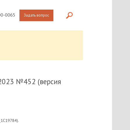
0-0065
Задать вопрос
.2023 №452 (версия
_1C19784).