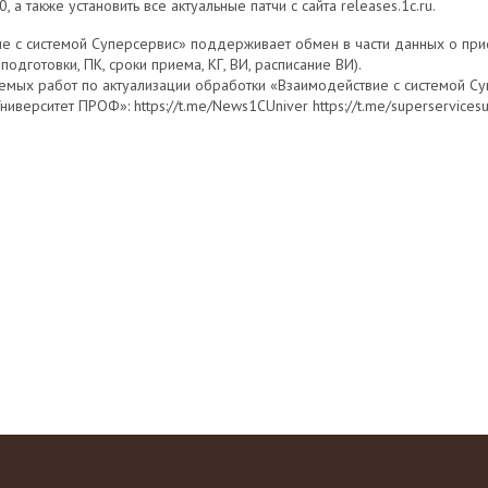
 а также установить все актуальные патчи с сайта releases.1c.ru.
е с системой Суперсервис» поддерживает обмен в части данных о прие
дготовки, ПК, сроки приема, КГ, ВИ, расписание ВИ).
яемых работ по актуализации обработки «Взаимодействие с системой С
ниверситет ПРОФ»: https://t.me/News1CUniver https://t.me/superservicesu