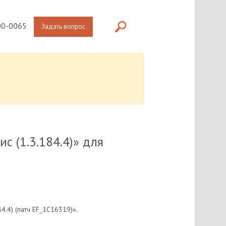
0-0065
Задать вопрос
с (1.3.184.4)» для
.4) (патч EF_1C16319)».