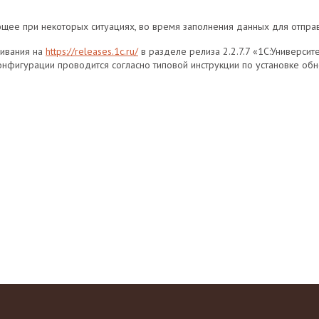
ющее при некоторых ситуациях, во время заполнения данных для отпра
чивания на
https://releases.1c.ru/
в разделе релиза 2.2.7.7 «1С:Универси
нфигурации проводится согласно типовой инструкции по установке обно