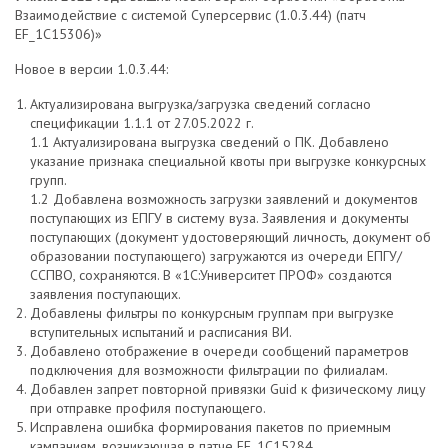
Взаимодействие с системой Суперсервис (1.0.3.44) (патч
EF_1C15306)»
Новое в версии 1.0.3.44:
Актуализирована выгрузка/загрузка сведений согласно
спецификации 1.1.1 от 27.05.2022 г.
1.1 Актуализирована выгрузка сведений о ПК. Добавлено
указание признака специальной квоты при выгрузке конкурсных
групп.
1.2 Добавлена возможность загрузки заявлений и документов
поступающих из ЕПГУ в систему вуза. Заявления и документы
поступающих (документ удостоверяющий личность, документ об
образовании поступающего) загружаются из очереди ЕПГУ/
ССПВО, сохраняются. В «1С:Университет ПРОФ» создаются
заявления поступающих.
Добавлены фильтры по конкурсным группам при выгрузке
вступительных испытаний и расписания ВИ.
Добавлено отображение в очереди сообщений параметров
подключения для возможности фильтрации по филиалам.
Добавлен запрет повторной привязки Guid к физическому лицу
при отправке профиля поступающего.
Исправлена ошибка формирования пакетов по приемным
кампаниям, возникающая в патче EF_1C15284.