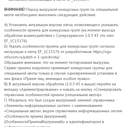
ВНИМАНИЕ!
Перед выгрузкой конкурсных групп по специальной
квоте необходимо выполнить следующие действия:
А) Установить актуальную версию патча, позволяющего указывать
особенности приема для конкурсных групп (на момент выхода
обработки взаимодействия с Суперсервисом 1.0.3.43 это патч
EF_1C15176).
Б) Указать особенности приема для конкурсных групп согласно
инструкции к патчу EF_1C15176 от разработчиков: https://sgu-
infocom.ru/patch-n-1-speckvota/ .
Обращаем внимание, что на момент тестирования выгрузки,
Сервис приема корректно принимает конкурсные группы для
специальной квоты только в случае одновременной установки в
них флага «Прием лиц, имеющих особое право».
В) В актуальной версии обработки (1.0.3.43 и выше) перейти на
вкладку «Администрирование» и нажать на кнопку «Сгенерировать
справочник особенностей приема (специальная квота)».
Г) Убедиться, что был создан внутренний элемент справочника
«Элементы информационных систем» с наименованием
«Специальная квота», видом справочника информационных систем
«Особенности приема (внутренний)
(ОсобенностиПриемаВнутренний)» и идентификатором в