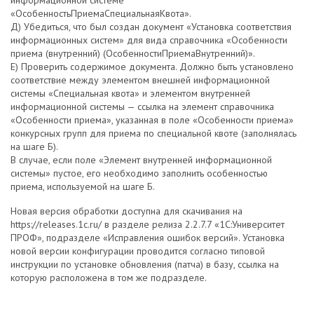
информационной системе
«ОсобенностьПриемаСпециальнаяКвота».
Д) Убедиться, что был создан документ «Установка соответствия
информационных систем» для вида справочника «Особенности
приема (внутренний) (ОсобенностиПриемаВнутренний)».
Е) Проверить содержимое документа. Должно быть установлено
соответствие между элементом внешней информационной
системы «Специальная квота» и элементом внутренней
информационной системы — ссылка на элемент справочника
«Особенности приема», указанная в поле «Особенности приема»
конкурсных групп для приема по специальной квоте (заполнялась
на шаге Б).
В случае, если поле «Элемент внутренней информационной
системы» пустое, его необходимо заполнить особенностью
приема, используемой на шаге Б.
Новая версия обработки доступна для скачивания на
https://releases.1c.ru/ в разделе релиза 2.2.7.7 «1С:Университет
ПРОФ», подразделе «Исправления ошибок версий». Установка
новой версии конфигурации проводится согласно типовой
инструкции по установке обновления (патча) в базу, ссылка на
которую расположена в том же подразделе.