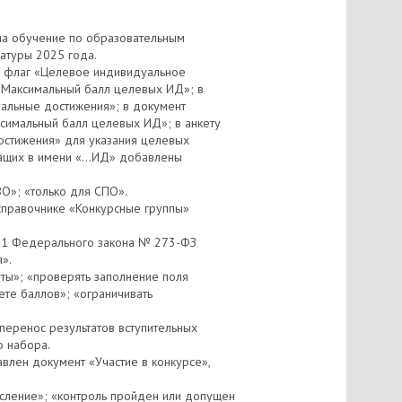
на обучение по образовательным
атуры 2025 года.
н флаг «Целевое индивидуальное
 «Максимальный балл целевых ИД»; в
альные достижения»; в документ
имальный балл целевых ИД»; в анкету
остижения» для указания целевых
ржащих в имени «…ИД» добавлены
ВО»; «только для СПО».
справочнике «Конкурсные группы»
 71 Федерального закона № 273-ФЗ
».
ты»; «проверять заполнение поля
ете баллов»; «ограничивать
еренос результатов вступительных
о набора.
влен документ «Участие в конкурсе»,
исление»; «контроль пройден или допущен