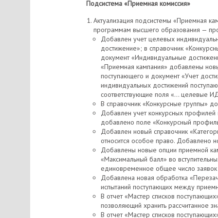
Подсистема «Приемная комиссия»
Актуализация подсистемы «Приемная ка
программам высшего образования — про
Добавлен учет целевых индивидуальн
достижение»; в справочник «Конкурсн
документ «Индивидуальные достижени
«Приемная кампания» добавлены новы
поступающего и документ «Учет дост
индивидуальных достижений поступаю
соответствующие поля «… целевые ИД
В справочник «Конкурсные группы» до
Добавлен учет конкурсных профилей в
добавлено поле «Конкурсный профиль
Добавлен новый справочник «Категори
относится особое право. Добавлено н
Добавлены новые опции приемной камп
«Максимальный балл» во вступительны
единовременное общее число заявок 
Добавлена новая обработка «Перезач
испытаний поступающих между приемн
В отчет «Мастер списков поступающих»
позволяющий хранить рассчитанное зн
В отчет «Мастер списков поступающих