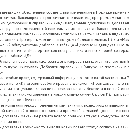
мпания» для обеспечения соответствия изменениям в Порядке приема 
граммам бакалавриата, программам специалитета, программам магистр
ых достижений: в справочник «Индивидуальные достижения» добавле
ые группы» и документ «Вступительные испытания» добавлен реквизит
я приемной кампании» добавлена табличная часть «Целевые индивиду
е опции «Проверять максимальную сумму баллов целевых ИД» и «Макс
ижений абитуриентов» добавлена таблица «Целевые индивидуальные д
щего; в отчете «Мастер списков поступающих» для всех полей, соде
», «… общие ИД».
бавлены новые поля: «целевая детализированная квота»; «только для 
 конкурсных группах. Добавлен справочник «Конкурсные профили», в 
».
и особых прав», содержащий информацию о том, к какой части статьи
овое поле «Категория особого права» в документ «Порядок зачисления
ании: «отдельное согласие на зачисление для бюджета и полной опла
х испытаниях»; «ограничивать максимальную сумму баллов ИД при расч
на целевое обучение».
ет испытаний между приемными кампаниями», позволяющая выполнить п
ой кампанией основного приема и приемной кампаний дополнительног
 добавлен механизм расчета нового поля «Участвует в конкурсе», доба
ачения поля.
» добавлена возможность вывода новых полей: «статус согласия на зач