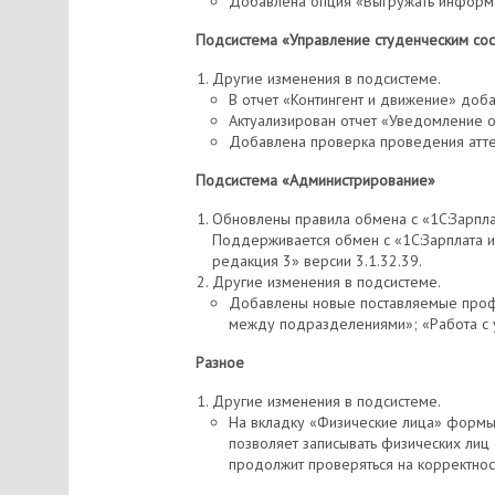
Добавлена опция «Выгружать информа
Подсистема «Управление студенческим со
Другие изменения в подсистеме.
В отчет «Контингент и движение» доб
Актуализирован отчет «Уведомление об
Добавлена проверка проведения атте
Подсистема «Администрирование»
Обновлены правила обмена с «1С:Зарпла
Поддерживается обмен с «1С:Зарплата и
редакция 3» версии 3.1.32.39.
Другие изменения в подсистеме.
Добавлены новые поставляемые профил
между подразделениями»; «Работа с 
Разное
Другие изменения в подсистеме.
На вкладку «Физические лица» формы
позволяет записывать физических ли
продолжит проверяться на корректнос