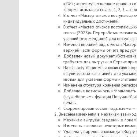
к ВИ»; «преимущественное право в соо
«форма испытания ссылка 1, 2, 3 …»; 
В отчет «Мастер списков поступающих
индивидуальных достижений.
В отчет «Мастер списков поступающи
список (2025)». Переработан механиз
условий рекомендаций для поступающ
Изменен внешний вид отчета «Мастер 
верхней части формы отчета предусмо
Добавлен новый документ «Установка
требуется для выгрузки в Сервис прие
На вкладку «Приемная комиссия» фор
вступительных испытаний» для указан
квоты» для указания формы испытания
Изменена структура хранения регист
Добавлена возможность использовать
(служебное имя функции ПолучитьУн
печать.
Скорректирован состав подсистемы —
Внесены изменения в механизм взаимоде
Механизм выгрузки сведений о приемн
Изменены заголовки некоторых коман
Удалена устаревшая команда «Выгрузи