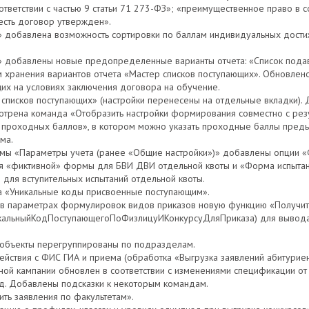
тветствии с частью 9 статьи 71 273-ФЗ»; «преимущественное право в со
«есть договор утвержден».
» добавлена возможность сортировки по баллам индивидуальных дости
х» добавлены новые предопределенные варианты отчета: «Список подав
м хранения вариантов отчета «Мастер списков поступающих». Обновле
их на условиях заключения договора на обучение.
списков поступающих» (настройки перенесены на отдельные вкладки).
трена команда «Отобразить настройки формирования совместно с резу
 проходных баллов», в котором можно указать проходные баллы пред
ма.
мы «Параметры учета (ранее «Общие настройки»)» добавлены опции 
ия «фиктивной» формы для БВИ ДВИ отдельной квоты и «Форма испытан
 для вступительных испытаний отдельной квоты.
ра «Уникальные коды присвоенные поступающим».
 в параметрах формулировок видов приказов новую функцию «Получит
икальныйКодПоступающегоПоФизлицуИКонкурсуДляПриказа) для вывода 
 объекты перегруппированы по подразделам.
йствия с ФИС ГИА и приема (обработка «Выгрузка заявлений абитуриен
ой кампании обновлен в соответствии с изменениями спецификации от 
д. Добавлены подсказки к некоторым командам.
ть заявления по факультетам».