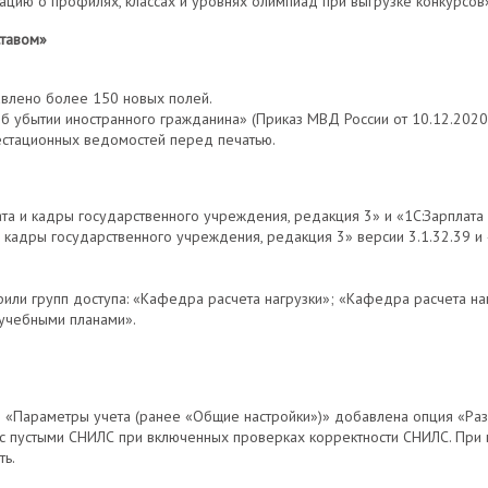
цию о профилях, классах и уровнях олимпиад при выгрузке конкурсов»
ставом»
авлено более 150 новых полей.
 убытии иностранного гражданина» (Приказ МВД России от 10.12.2020 N
стационных ведомостей перед печатью.
та и кадры государственного учреждения, редакция 3» и «1С:Зарплата 
 кадры государственного учреждения, редакция 3» версии 3.1.32.39 и 
и групп доступа: «Кафедра расчета нагрузки»; «Кафедра расчета наг
учебными планами».
 «Параметры учета (ранее «Общие настройки»)» добавлена опция «Раз
ц с пустыми СНИЛС при включенных проверках корректности СНИЛС. Пр
ть.