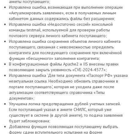
анкеты поступающего;
Исправлена ошибка, возникающая при выполнении операции
«Актуализировать заявление», если в получаемых личным
кабинетом данных содержались файлы без расширения;
Исправлена ошибка «Недостаточно сессий» консольной
команды testmail, используемой для проверки работы
почтового сервера личного кабинета поступающего;
Исправлена ошибка сохранения объектов личного кабинета
поступающего, связанная с невозможностью определить
контрагента для последующего сохранения при включённой
функции «бесшумного» заполнения контрагента;
В конфигурационные файлы Apache2 и IIS внесены правки
позволяющие закрыть уязвимость «CVE-2024-4577»;
Исправлена ошибка ‘Для типа документа «Паспорт РФ» указана
неактуальная ссылка. Необходимо обновить справочники в
портале поступающего.’, которая не уходила даже после
актуализации соответствующего справочника «Типы
документов»;
Улучшена логика предотвращения дублей учетных записей.
Если поступающий указал в анкете СНИЛС, который уже
существует в системе (в другой анкете), то подача заявления
будет заблокирована;
Добавлена функция позволяющая поступающему выбрать
форму сдачи вступительного испытания на форме