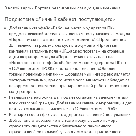
В новой версии Портала реализованы следующие изменения:
Подсистема «Личный кабинет поступающего»
Добавлен интерфейс «Рабочее место модератора ПК»,
предоставляющий доступ к заявлениям поступающих из модуля
«Портал вуза» в пользовательском режиме «1С:Предприятие».
Для включения режима следует в документе «Приемная
кампания» заполнить поле «URL-адрес портала», на странице
администратора модуля «Портал вуза» включить опцию
«Использовать интерфейс «Рабочее место модератора ПК» в
«1С:Университет ПРОФ» и выполнить действие «Обновить
токены приемных кампаний». Добавляемый интерфейс является
экспериментальным, при его использовании может наблюдаться
некорректное поведение при параллельной работе нескольких
модераторов.
Реализована настройка дат подачи согласий на зачисление для
всех категорий граждан. Добавлен механизм синхронизации дат
подачи согласий на зачисление с «1С:Университет ПРОФ».
Расширен состав фильтров модератора заявлений поступающих.
Добавлено отображение в анкете поступающего номера
страхового свидетельства обязательного пенсионного
страхования (при наличии), уникального кода, присвоенного