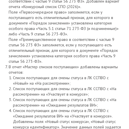
соответствии с частью 9 статьи 56 273 ФЗ». Добавлен вариант
отчета «Конкурсный список СПО (2026)».
Поле «Первоочередное право» заполняется, если у
поступающего есть отличительный признак, для которого в
документе «Порядок зачисления» установлена категория
особого права «Часть 5.1 статьи 71 273-ФЗ (и подчиненные)»
либо «Часть 9 статьи 56 273-ФЗ».
Поле «Преимущественное право в соответствии с частью 9
статьи 56 273 ФЗ» заполняется, если у поступающего есть
отличительный признак, для которого в документе «Порядок
зачисления» установлена категория особого права «Часть 9
статьи 56 273-ФЗ».
В отчет «Мастер списков поступающих» добавлены варианты
отчетов:
Список поступающих для смены статуса в ЛК ССПВО с
«Новый» на «На рассмотрении»;
Список поступающих для смены статуса в ЛК ССПВО с «На
рассмотрении» на «Участвует в конкурсе»;
Список поступающих для смены статуса в ЛК ССПВО с «На
рассмотрении» на «Ожидание результатов ВИ»;
Список поступающих для смены статуса в ЛК ССПВО с
«Ожидание результатов ВИ» на «Участвует в конкурсе».
Добавлены поля: «Новый статус конкурса», «Новый статус
конкурса идентификатор». Значение данных полей задается