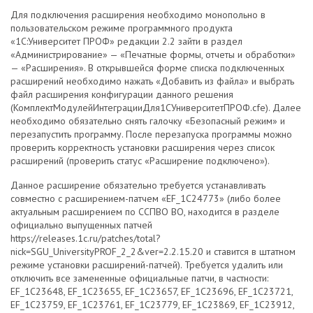
Для подключения расширения необходимо монопольно в
пользовательском режиме программного продукта
«1С:Университет ПРОФ» редакции 2.2 зайти в раздел
«Администрирование» — «Печатные формы, отчеты и обработки»
— «Расширения». В открывшейся форме списка подключенных
расширений необходимо нажать «Добавить из файла» и выбрать
файл расширения конфигурации данного решения
(КомплектМодулейИнтеграцииДля1СУниверситетПРОФ.cfe). Далее
необходимо обязательно снять галочку «Безопасный режим» и
перезапустить программу. После перезапуска программы можно
проверить корректность установки расширения через список
расширений (проверить статус «Расширение подключено»).
Данное расширение обязательно требуется устанавливать
совместно с расширением-патчем «EF_1C24773» (либо более
актуальным расширением по ССПВО ВО, находится в разделе
официально выпущенных патчей
https://releases.1c.ru/patches/total?
nick=SGU_UniversityPROF_2_2&ver=2.2.15.20 и ставится в штатном
режиме установки расширений-патчей). Требуется удалить или
отключить все замененные официальные патчи, в частности:
EF_1C23648, EF_1C23655, EF_1C23657, EF_1C23696, EF_1C23721,
EF_1C23759, EF_1C23761, EF_1C23779, EF_1C23869, EF_1C23912,