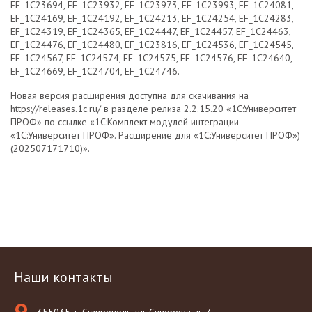
EF_1С23694, EF_1C23932, EF_1C23973, EF_1C23993, EF_1C24081,
EF_1C24169, EF_1C24192, EF_1C24213, EF_1C24254, EF_1C24283,
EF_1C24319, EF_1C24365, EF_1C24447, EF_1C24457, EF_1C24463,
EF_1C24476, EF_1C24480, EF_1C23816, EF_1C24536, EF_1C24545,
EF_1C24567, EF_1C24574, EF_1C24575, EF_1C24576, EF_1C24640,
EF_1C24669, EF_1C24704, EF_1C24746.
Новая версия расширения доступна для скачивания на
https://releases.1c.ru/ в разделе релиза 2.2.15.20 «1С:Университет
ПРОФ» по ссылке «1С:Комплект модулей интеграции
«1С:Университет ПРОФ». Расширение для «1С:Университет ПРОФ»)
(202507171710)».
Наши контакты