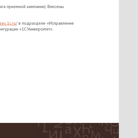
нга приемной кампании). Внесены
ses.1c.ru/
в подразделе «Исправление
игурации «1С:Университет».