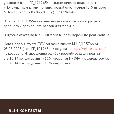
установки патча EF_1C19654 в списке отчетов подсистемы
«Приемная кампания» появится новый отчет «Отчет ГЗГУ (письмо
МН-5/195766 от 03.08.2023г.) (EF_1C19654)».
В патче EF_1C19654 внесены изменения в механизм расчета
среднего и проходного баллов для форм 2.
Выгрузка отчета во внешний файл в новой версии не реализована.
Новая версия отчета ГЗГУ согласно письму МН-5/195766 от
03.08.2023 (патч EF_1C19654) доступна на
https://releases.1c.ru/
в
подразделе «Исправление ошибок версий» раздела релиза
2.2.10.14 конфигурации «1С:Университет ПРОФ» и раздела релиза
2.0.29.14 конфигурации «1С:Университет».
Наши контакты