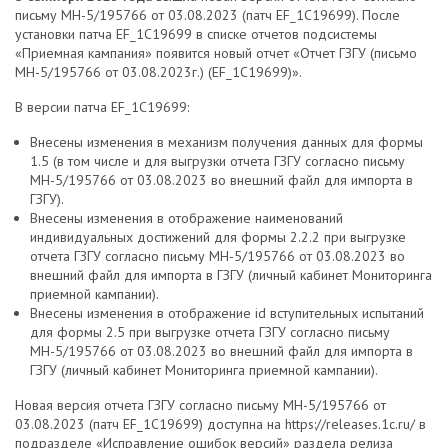
письму МН-5/195766 от 03.08.2023 (патч EF_1C19699). После
установки патча EF_1C19699 в списке отчетов подсистемы
«Приемная кампания» появится новый отчет «Отчет ГЗГУ (письмо
МН-5/195766 от 03.08.2023г.) (EF_1C19699)».
В версии патча EF_1C19699:
Внесены изменения в механизм получения данных для формы
1.5 (в том числе и для выгрузки отчета ГЗГУ согласно письму
МН-5/195766 от 03.08.2023 во внешний файл для импорта в
ГЗГУ).
Внесены изменения в отображение наименований
индивидуальных достижений для формы 2.2.2 при выгрузке
отчета ГЗГУ согласно письму МН-5/195766 от 03.08.2023 во
внешний файл для импорта в ГЗГУ (личный кабинет Мониторинга
приемной кампании).
Внесены изменения в отображение id вступительных испытаний
для формы 2.5 при выгрузке отчета ГЗГУ согласно письму
МН-5/195766 от 03.08.2023 во внешний файл для импорта в
ГЗГУ (личный кабинет Мониторинга приемной кампании).
Новая версия отчета ГЗГУ согласно письму МН-5/195766 от
03.08.2023 (патч EF_1C19699) доступна на https://releases.1c.ru/ в
подразделе «Исправление ошибок версий» раздела релиза