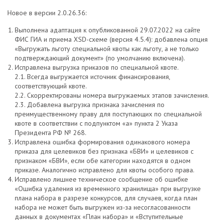
Новое в версии 2.0.26.36:
Выполнена адаптация к опубликованной 29.07.2022 на сайте
ФИС ГИА и приема XSD-схеме (версия 4.5.4): добавлена опция
«Выгружать льготу специальной квоты как льготу, а не только
подтверждающий документ» (по умолчанию включена).
Исправлена выгрузка приказов по специальной квоте.
2.1. Всегда выгружается источник финансирования,
соответствующий квоте.
2.2. Скорректированы номера выгружаемых этапов зачисления.
2.3. Добавлена выгрузка признака зачисления по
преимущественному праву для поступающих по специальной
квоте в соответствии с подпунктом «а» пункта 2 Указа
Президента РФ № 268.
Исправлена ошибка формирования одинакового номера
приказа для целевиков без признака «БВИ» и целевиков с
признаком «БВИ», если обе категории находятся в одном
приказе. Аналогично исправлено для квоты особого права.
Исправлено лишнее техническое сообщение об ошибке
«Ошибка удаления из временного хранилища» при выгрузке
плана набора в разрезе конкурсов, для случаев, когда план
набора не может быть выгружен из-за несогласованности
данных в документах «План набора» и «Вступительные