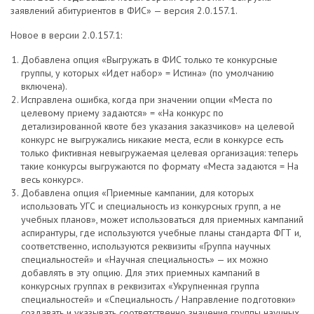
заявлений абитуриентов в ФИС» — версия 2.0.157.1.
Новое в версии 2.0.157.1:
Добавлена опция «Выгружать в ФИС только те конкурсные
группы, у которых «Идет набор» = Истина» (по умолчанию
включена).
Исправлена ошибка, когда при значении опции «Места по
целевому приему задаются» = «На конкурс по
детализированной квоте без указания заказчиков» на целевой
конкурс не выгружались никакие места, если в конкурсе есть
только фиктивная невыгружаемая целевая организация: теперь
такие конкурсы выгружаются по формату «Места задаются = На
весь конкурс».
Добавлена опция «Приемные кампании, для которых
использовать УГС и специальность из конкурсных групп, а не
учебных планов», может использоваться для приемных кампаний
аспирантуры, где используются учебные планы стандарта ФГТ и,
соответственно, используются реквизиты «Группа научных
специальностей» и «Научная специальность» — их можно
добавлять в эту опцию. Для этих приемных кампаний в
конкурсных группах в реквизитах «Укрупненная группа
специальностей» и «Специальность / Направление подготовки»
создавать и указывать соответственно значения группы научных