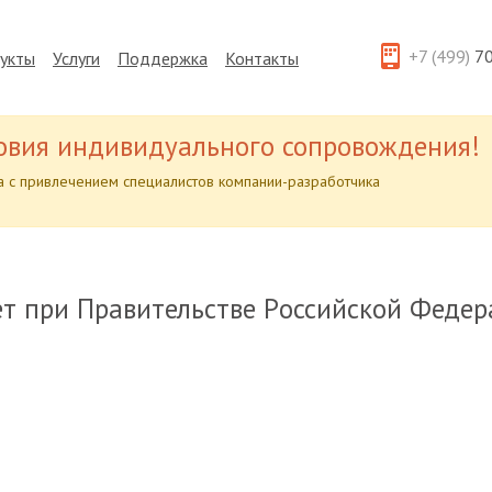
+7 (499)
70
укты
Услуги
Поддержка
Контакты
овия индивидуального сопровождения!
 с привлечением специалистов компании-разработчика
 при Прав​ительстве Р​​​оссийской Феде