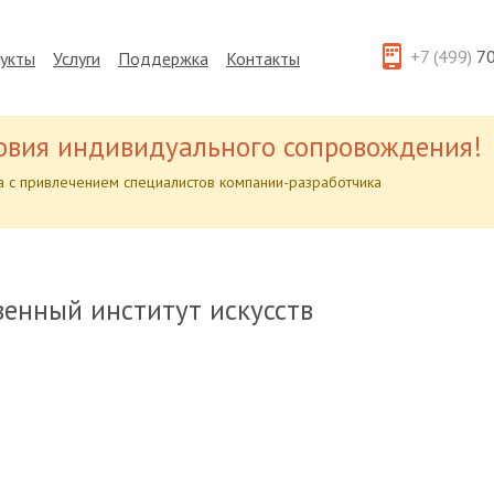
+7 (499)
70
укты
Услуги
Поддержка
Контакты
овия индивидуального сопровождения!
 с привлечением специалистов компании-разработчика
венный институт искусств